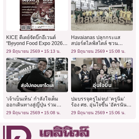
KICE ดีเดย์จัดบิ๊กอีเวนต์
Havaianas ปลุกกระแส
“Beyond Food Expo 2026”
สปอร์ตไลฟ์สไตล์ ชวน
ครั้งที่ 4
‘ติวเตอร์ – ยิม’ เสิร์ฟโมเมนต์
29 มิถุนายน 2569
15:13 น.
29 มิถุนายน 2569
15:08 น.
สุดฟิน พร้อมเปิดตัวคอลเลก
ชันพิเศษ
‘เจ้าเบ็นเท็น’ กำลังใจเต็ม
ปมบรรจุครูไม่จบ! ‘ครูนิ่ม’
ออกเดินทางสู่ญี่ปุ่น ร่วม
ร้อง ศธ. อุ่นใจขึ้น ‘อัครนันท์’
‘คอนซาโดเล’
ยันให้ความเป็นธรรม
29 มิถุนายน 2569
15:08 น.
29 มิถุนายน 2569
15:06 น.