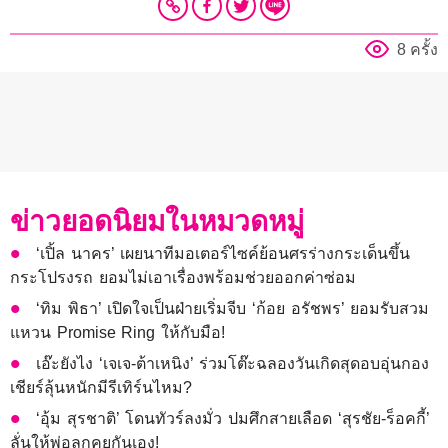
8 ครั้ง
ข่าวยอดนิยมในหมวดหมู่
‘เปิ้ล นาคร’ เผยนาทีมอเตอร์ไซค์ย้อนศรร่างกระเด็นขึ้น
กระโปรงรถ ยอมไม่เอาเรื่องพร้อมช่วยออกค่าซ่อม
‘ทิม พิธา’ เปิดใจเป็นฝ่ายเริ่มจีบ ‘ก้อย อรัชพร’ ยอมรับสวม
แหวน Promise Ring ให้กับมือ!
เอ๊ะยังไง ‘เจเจ-ต้าเหนิง’ ร่วมโต๊ะฉลองวันเกิดสุดอบอุ่นกอง
เชียร์ลุ้นหนักมีรีเทิร์นไหม?
‘อุ้ม สุรชาติ’ โดนทัวร์ลงมั่ว ปมศึกสายเลือด ‘สุรชัย-ร็อคกี้’
ลั่นให้พ่อลูกคุยกันเอง!