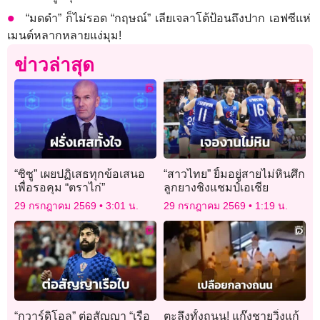
“มดดำ” ก็ไม่รอด “กฤษณ์” เลียเจลาโต้ป้อนถึงปาก เอฟซีแห่
เมนต์หลากหลายแง่มุม!
ข่าวล่าสุด
“ซิซู” เผยปฏิเสธทุกข้อเสนอ
“สาวไทย” ยิ้มอยู่สายไม่หินศึก
เพื่อรอคุม “ตราไก่”
ลูกยางชิงแชมป์เอเชีย
29 กรกฎาคม 2569
3:01 น.
29 กรกฎาคม 2569
1:19 น.
“กวาร์ดิโอล” ต่อสัญญา “เรือ
ตะลึงทั้งถนน! แก๊งชายวิ่งแก้