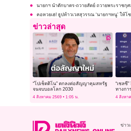
นายกฯ นำตักบาตร-ถวายสัตย์ ถวายพระราชกุศล
คอหวยเฮ! ธูปท้าวเวสสุวรรณ ‘นายกฯหนู’ ให้โชค
ข่าวล่าสุด
“โปเช็ตติโน” ตกลงต่อสัญญาคุมสหรัฐ
“เชลซี”
จนจบบอลโลก 2030
ทางกา
4 สิงหาคม 2569
1:05 น.
4 สิงหา
ข่าวเ