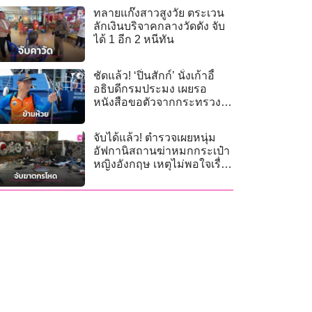
ทลายแก๊งสาวสูงวัย ตระเวน
ลักเงินบริจาคกลางวัดดัง จับ
ได้ 1 อีก 2 หนีทัน
ชัดแล้ว! ‘ปิ่นสักก์’ นั่งเก้าอี้
อธิบดีกรมประมง เผยรอ
หนังสือขอตัวจากกระทรวง
เกษตรฯ
จับได้แล้ว! ตำรวจเผยหนุ่ม
อัฟกานิสถานฆ่าหมกกระเป๋า
หญิงอังกฤษ เหตุไม่พอใจเรื่อง
สอนศาสนา