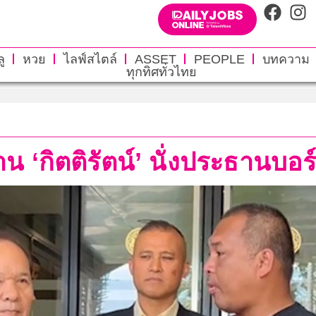
ู
หวย
ไลฟ์สไตล์
ASSET
PEOPLE
บทความ
ทุกทิศทั่วไทย
น ‘กิตติรัตน์’ นั่งประธานบอร