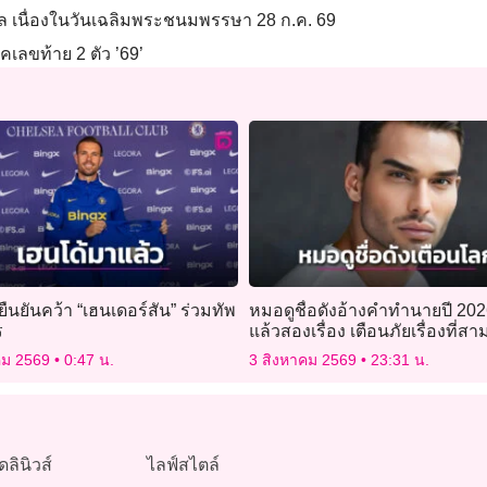
 เนื่องในวันเฉลิมพระชนมพรรษา 28 ก.ค. 69
เลขท้าย 2 ตัว ’69’
 ยืนยันคว้า “เฮนเดอร์สัน” ร่วมทัพ
หมอดูชื่อดังอ้างคำทำนายปี 202
ร
แล้วสองเรื่อง เตือนภัยเรื่องที่ส
ก่อตัว
คม 2569
0:47 น.
3 สิงหาคม 2569
23:31 น.
ดลินิวส์
ไลฟ์สไตล์