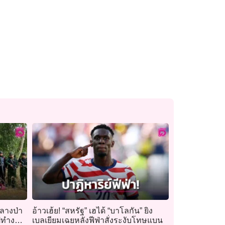
กลางป่า
อ้าวเฮ้ย! “สหรัฐ” เฮได้ “บาโลกัน” ยิง
ไปทำงาน
เบลเยียมเฉยหลังฟีฟ่าสั่งระงับโทษแบน