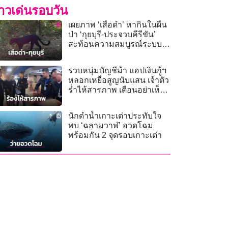
่าวเด่นรอบวัน
เผยภาพ ‘เสือดำ’ หากินในผืน
ป่า ‘กุยบุรี-ประจวบคีรีขัน’
สะท้อนความสมบูรณ์ระบบ
นิเวศ
รวบหนุ่มบัญชีม้า แอปเงินกู้ฯ
หลอกเหยื่อสูญนับแสน เจ้าตัว
ร่ำไห้สารภาพ เตือนอย่าเห็น
แก่เงินน้อย
นักดำน้ำเกาะเต่าประทับใจ
พบ ‘ฉลามวาฬ’ อวดโฉม
พร้อมกัน 2 จุดรอบเกาะเต่า