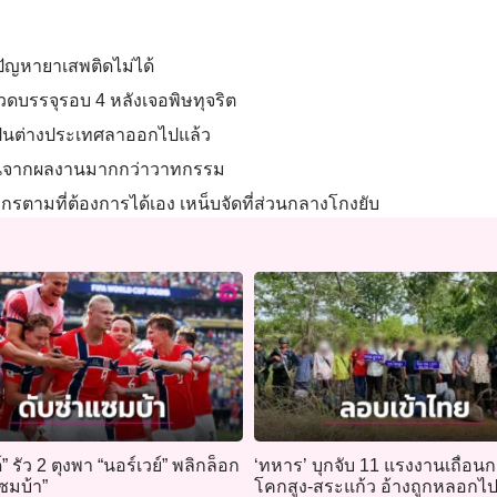
ก้ปัญหายาเสพติดไม่ได้
ชวดบรรจุรอบ 4 หลังเจอพิษทุจริต
 เป็นต่างประเทศลาออกไปแล้ว
ดสินจากผลงานมากกว่าวาทกรรม
ากรตามที่ต้องการได้เอง เหน็บจัดที่ส่วนกลางโกงยับ
” รัว 2 ตุงพา “นอร์เวย์” พลิกล็อก
‘ทหาร’ บุกจับ 11 แรงงานเถื่อน
ซมบ้า”
โคกสูง-สระแก้ว อ้างถูกหลอก