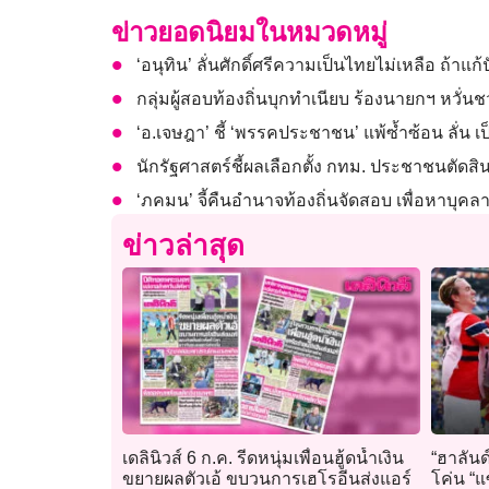
ข่าวยอดนิยมในหมวดหมู่
‘อนุทิน’ ลั่นศักดิ์ศรีความเป็นไทยไม่เหลือ ถ้าแ
กลุ่มผู้สอบท้องถิ่นบุกทำเนียบ ร้องนายกฯ หวั่น
‘อ.เจษฎา’ ชี้ ‘พรรคประชาชน’ แพ้ซ้ำซ้อน ลั่น
นักรัฐศาสตร์ชี้ผลเลือกตั้ง กทม. ประชาชนตั
‘ภคมน’ จี้คืนอำนาจท้องถิ่นจัดสอบ เพื่อหาบุคล
ข่าวล่าสุด
เดลินิวส์ 6 ก.ค. รีดหนุ่มเพื่อนฮู้ดน้ำเงิน
“ฮาลันด์
ขยายผลตัวเอ้ ขบวนการเฮโรอีนส่งแอร์
โค่น “แ