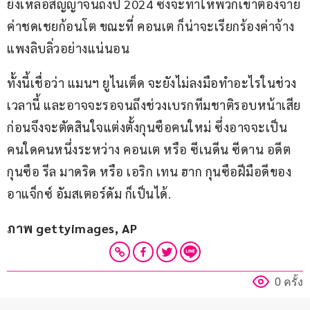
ยังเหลือสัญญาจนถึงปี 2024 ซึ่งจะทำให้พวกเขาต้องจ่าย
ค่าชดเชยก้อนโต ขณะที่ คอนเต ก็น่าจะเรียกร้องค่าจ้าง
แพงลิบลิ่วอย่างแน่นอน
ทั้งนี้เชื่อว่า แมนฯ ยูไนเต็ด จะยังไม่ลงมือทำอะไรในช่วง
เวลานี้ และอาจจะรอจนถึงช่วงเบรกทีมชาติรอบหน้าเสีย
ก่อนจึงจะตัดสินใจแต่งตั้งกุนซือคนใหม่ ซึ่งอาจจะเป็น
คนใดคนหนึ่งระหว่าง คอนเต หรือ ซีเนดีน ซีดาน อดีต
กุนซือ รีล มาดริด หรือ เอริก เทน ฮาก กุนซือฝีมือดีของ 
อาแจ็กซ์ อัมสเตอร์ดัม ก็เป็นได้.
ภาพ gettyimages, AP
0 ครั้ง