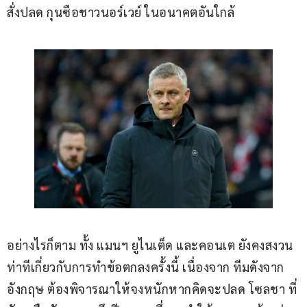
สั่งปลด กุนซือชาวนอร์เวย์ ในอนาคตอันใกล้
อย่างไรก็ตาม ทั้ง แมนฯ ยูไนเต็ด และคอนเต ยังคงสงวน
ท่าทีเกี่ยวกับการทำข้อตกลงครั้งนี้ เนื่องจาก ทีมดังจาก
อังกฤษ ต้องพิจารณาให้จงหนักหากคิดจะปลด โซลชา ที่