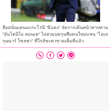
ลือสนั่นแดนมะกะโรนี "ผีแดง" จัดการเดินหน้าทาบทาม
"อันโตนิโอ คอนเต" ไปสวมบทกุนซือคนใหม่แทน "โอเล
กุนนาร์ โซลชา" ที่ใกล้ชะตาขาดเต็มทีแล้ว