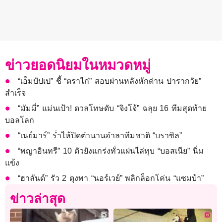
ข่าวยอดนิยมในหมวดหมู่
“เอ็มบัปเป” ชี้ “ตราไก่” สอบผ่านหลังหักด่าน ปารากวัย”
สำเร็จ
“มัมมี่” แม่นเป้า! ดวลโทษดับ “จิงโจ้” ฉลุย 16 ทีมสุดท้าย
บอลโลก
“เนย์มาร์” ร่ำไห้ปิดตำนานอำลาทีมชาติ “บราซิล”
“พญาอินทรี” 10 ตัวยังแกร่งทั่วแผ่นไล่ทุบ “บอสเนีย” นิ่ม
แข้ง
“ฮาลันด์” รัว 2 ตุงพา “นอร์เวย์” พลิกล็อกโค่น “แซมบ้า”
ข่าวล่าสุด