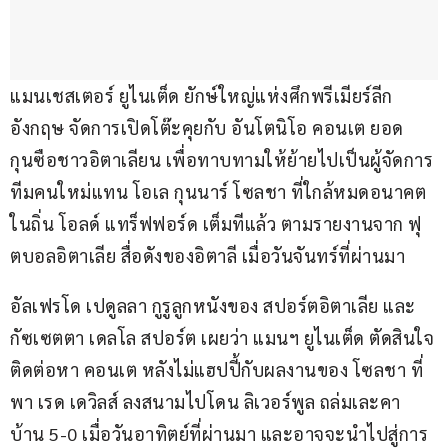
แมนเชสเตอร์ ยูไนเต็ด ยักษ์ใหญ่แห่งศึกพรีเมียร์ลีก 
อังกฤษ จัดการเปิดโต๊ะคุยกับ อันโตนิโอ คอนเต ยอด
กุนซือชาวอิตาเลียน เพื่อทาบทามให้ย้ายไปเป็นผู้จัดการ
ทีมคนใหม่แทน โอเล กุนนาร์ โซลชา ที่ใกล้หมดอนาคต
ในถิ่น โอลด์ แทร็ฟฟอร์ด เต็มทีแล้ว ตามรายงานจาก ฟุ
ตบอลอิตาเลีย สื่อดังของอิตาลี เมื่อวันจันทร์ที่ผ่านมา
อัลเฟรโด เปดูลลา กูรูลูกหนังของ สปอร์ตอิตาเลีย และ
กัซเซตตา เดลโล สปอร์ต เผยว่า แมนฯ ยูไนเต็ด ตัดสินใจ
ติดต่อหา คอนเต หลังไม่แฮปปี้กับผลงานของ โซลชา ที่
พา เรด เดวิลส์ ลงสนามไปโดน ลิเวอร์พูล ถล่มเละคา
บ้าน 5-0 เมื่อวันอาทิตย์ที่ผ่านมา และอาจจะนำไปสู่การ