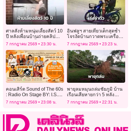
ศาลสั่งห้ามหนุ่มเลี้ยงสัตว์ 10
อินฟลูฯ สายเที่ยวเด็กสุดช้ำ
ปี หลังเพื่อนบ้านถ่ายคลิป
โจรงัดบ้านกวาดพระเครื่อง
ประจานนาทีเหี้ยม จับสุนัข
มรดกกว่า 5 แสน วอนตำรวจ
7 กรกฎาคม 2569
23:30 น.
7 กรกฎาคม 2569
23:23 น.
ผอมโซโยนข้ามรั้ว
เร่งล่าตัว
คอนเสิร์ต Sound of The 60s
พายุลมหมุนถล่มชัยภูมิ บ้าน
: Radio On Stage BY: I.S.
เรือนเสียหายกว่า 5 หลัง
Song Hits
ต้นไม้ใหญ่ล้มทับรถ-สายไฟ
7 กรกฎาคม 2569
23:08 น.
7 กรกฎาคม 2569
22:31 น.
ขาด