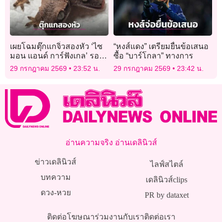
เผยโฉมตุ๊กแกจิ๋วสองหัว ‘ไซ
“หงส์แดง” เตรียมยื่นข้อเสนอ
มอน แอนด์ การ์ฟังเกล’ รอด
ซื้อ “บาร์โกลา” ทางการ
ชีวิตครบ 1 เดือน
29 กรกฎาคม 2569
23:52 น.
29 กรกฎาคม 2569
23:42 น.
อ่านความจริง อ่านเดลินิวส์
ข่าวเดลินิวส์
ไลฟ์สไตล์
บทความ
เดลินิวส์clips
ดวง-หวย
PR by dataxet
ติดต่อโฆษณา
ร่วมงานกับเรา
ติดต่อเรา