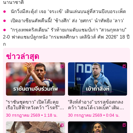
นานาชาติ
นักวิ่งมีสะดุ้ง! เจอ ‘จระเข้’ เดินเล่นบนลู่ที่สวนบึงบอระเพ็ด
เปิดอาเซียนคัพคืนนี้! ‘ช้างศึก’ ส่ง ‘ยศกร’ นำทัพยิง ‘ลาว’
“กรุงเทพคริสเตียน” รัวท้ายเกมดับแชมป์เก่า “สวนกุหลาบ”
2-0 ฟาดแชมป์ลูกหนัง “กรมพลศึกษา เดลินิวส์ คัพ 2026” 18 ปี
ก
ข่าวล่าสุด
“ราชันชุดขาว” เปิดโต๊ะคุย
“สิงห์สำอาง” บรรลุข้อตกลง
เรือใบสีฟ้าหวังคว้า “โรดรี”
คว้า “เฮนโด้-เวลเบ็ค” เติม
ร่วมทัพ
ความเก๋า
30 กรกฎาคม 2569
1:18 น.
30 กรกฎาคม 2569
0:04 น.