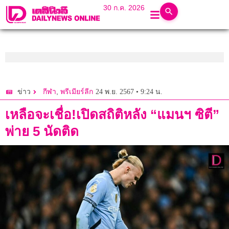
30 ก.ค. 2026
,
24 พ.ย. 2567 • 9:24 น.
ข่าว
กีฬา
พรีเมียร์ลีก
เหลือจะเชื่อ!เปิดสถิติหลัง “แมนฯ ซิตี”
พ่าย 5 นัดติด