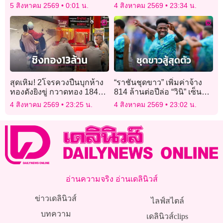
อายุขัยได้ดีกว่า
5 สิงหาคม 2569
0:01 น.
4 สิงหาคม 2569
23:34 น.
สุดเหิม! 2โจรควงปืนบุกห้าง
“ราชันชุดขาว” เพิ่มค่าจ้าง
ทองดังยิงขู่ กวาดทอง 184
814 ล้านต่อปีล่อ “วินิ” เซ็น
บาท ค่ากว่า 13 ล้าน
สัญญาใหม่
4 สิงหาคม 2569
23:25 น.
4 สิงหาคม 2569
23:02 น.
อ่านความจริง อ่านเดลินิวส์
ข่าวเดลินิวส์
ไลฟ์สไตล์
บทความ
เดลินิวส์clips