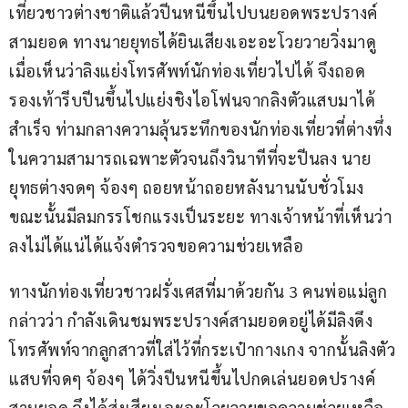
เที่ยวชาวต่างชาติแล้วปีนหนีขึ้นไปบนยอดพระปรางค์
สามยอด ทางนายยุทธได้ยินเสียงเอะอะโวยวายวิ่งมาดู
เมื่อเห็นว่าลิงแย่งโทรศัพท์นักท่องเที่ยวไปได้ จึงถอด
รองเท้ารีบปีนขึ้นไปแย่งชิงไอโฟนจากลิงตัวแสบมาได้
สำเร็จ ท่ามกลางความลุ้นระทึกของนักท่องเที่ยวที่ต่างทึ่ง
ในความสามารถเฉพาะตัวจนถึงวินาทีที่จะปีนลง นาย
ยุทธต่างจดๆ จ้องๆ ถอยหน้าถอยหลังนานนับชั่วโมง 
ขณะนั้นมีลมกรรโชกแรงเป็นระยะ ทางเจ้าหน้าที่เห็นว่า
ลงไม่ได้แน่ได้แจ้งตำรวจขอความช่วยเหลือ
ทางนักท่องเที่ยวชาวฝรั่งเศสที่มาด้วยกัน 3 คนพ่อแม่ลูก 
กล่าวว่า กำลังเดินชมพระปรางค์สามยอดอยู่ได้มีลิงดึง
โทรศัพท์จากลูกสาวที่ใส่ไว้ที่กระเป๋ากางเกง จากนั้นลิงตัว
แสบที่จดๆ จ้องๆ ได้วิ่งปีนหนีขึ้นไปกดเล่นยอดปรางค์
สามยอด จึงได้ส่งเสียงเอะอะโวยวายขอความช่วยเหลือ