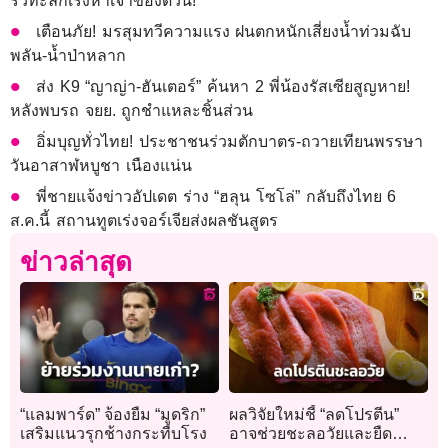
รั่วทะลักเร่งหาเจ้าของด่วน!
เตือนภัย! มรสุมทวีความแรง ฝนตกหนักเสี่ยงน้ำท่วมฉับ
พลัน-น้ำป่าหลาก
ส่ง K9 “ญาญ่า-ฮันเตอร์” ค้นหา 2 พี่น้องรัสเซียสูญหาย!
หลังพบรถ จยย. ถูกชำแหละชิ้นส่วน
อิ่มบุญทั่วไทย! ประชาชนร่วมตักบาตร-ถวายเทียนพรรษา
วันอาสาฬหบูชา เนืองแน่น
พี่ชายแจ้งข่าวอัปเดต ร่าง “ฮลุน โซโล่” กลับถึงไทย 6
ส.ค.นี้ สถานทูตเร่งจอร์เจียส่งผลชันสูตร
ข่าวล่าสุด
“แลมพาร์ด” จ้องยืม “มูดริก”
ผลวิจัยใหม่ชี้ “ลดโปรตีน”
เสริมแนวรุกช้างกระทืบโรง
อาจช่วยชะลอวัยและยืด