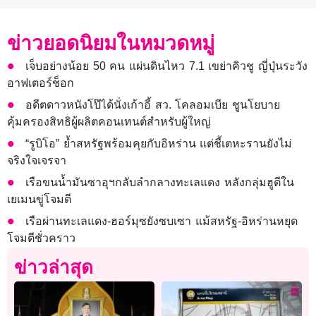
ข่าวยอดนิยมในหมวดหมู่
เจ็บอย่างน้อย 50 คน แผ่นดินไหว 7.1 เขย่าคิวชู ญี่ปุ่นระวัง
อาฟเตอร์ช็อก
อดีตดาวหนังโป๊ได้นั่งเก้าอี้ สว. โคลอมเบีย ชูนโยบาย
คุ้มครองสิทธิผู้ผลิตคอนเทนต์สำหรับผู้ใหญ่
“รูบิโอ” ย้ำสหรัฐพร้อมคุยกับอิหร่าน แต่ชี้เตหะรานยังไม่
จริงใจเจรจา
เรือขนน้ำมันซาอุฯกลับลำกลางทะเลแดง หลังกลุ่มฮูตีใน
เยเมนขู่โจมตี
เรือผ่านทะเลแดง-ฮอร์มุซยังซบเซา แม้สหรัฐ-อิหร่านหยุด
โจมตีชั่วคราว
ข่าวล่าสุด