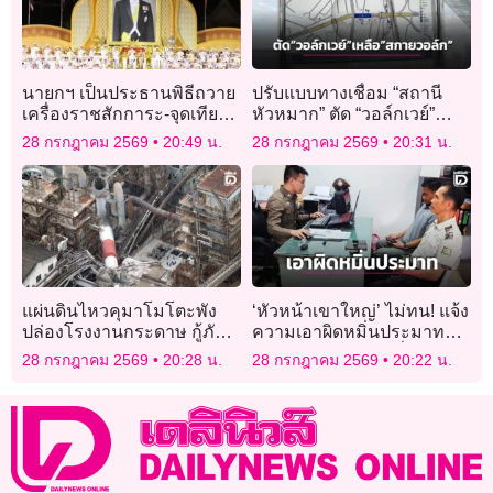
นายกฯ เป็นประธานพิธีถวาย
ปรับแบบทางเชื่อม “สถานี
เครื่องราชสักการะ-จุดเทียน
หัวหมาก” ตัด “วอล์กเวย์”
ถวายพระพรชัยมงคลเฉลิม
เหลือแค่ “สกายวอล์ก”
28 กรกฎาคม 2569
20:49 น.
28 กรกฎาคม 2569
20:31 น.
พระชนมพรรษาพระบาท
สมเด็จพระเจ้าอยู่หัว
แผ่นดินไหวคุมาโมโตะพัง
‘หัวหน้าเขาใหญ่’ ไม่ทน! แจ้ง
ปล่องโรงงานกระดาษ กู้ภัย
ความเอาผิดหมิ่นประมาท
เร่งค้นหาผู้สูญหาย
เพจชมรมจิตอาสาเพื่อผู้
28 กรกฎาคม 2569
20:28 น.
28 กรกฎาคม 2569
20:22 น.
พิทักษ์ทรัพยากรประเทศไทย