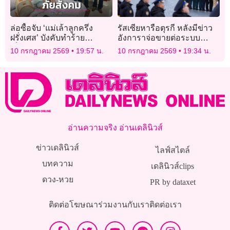
ล่อซื้อจับ ‘แม่เล้าลูกครึ่ง
รัสเซียหารือตุรกี หลังมีข่าว
ฝรั่งเศส’ บังคับทำร้าย
อังการาจ่อขายต่อระบบ
เด็ก13ค้ากาม ไม่สนป่วย-มี
“เอส-400”
10 กรกฎาคม 2569
19:57 น.
10 กรกฎาคม 2569
19:34 น.
รอบเดือน
อ่านความจริง อ่านเดลินิวส์
ข่าวเดลินิวส์
ไลฟ์สไตล์
บทความ
เดลินิวส์clips
ดวง-หวย
PR by dataxet
ติดต่อโฆษณา
ร่วมงานกับเรา
ติดต่อเรา