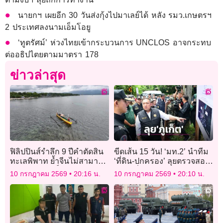
นายกฯ เผยอีก 30 วันส่งกุ้งไปมาเลย์ได้ หลัง รมว.เกษตรฯ
2 ประเทศลงนามเอ็มโอยู
‘ทูตรัศม์’ ห่วงไทยเข้ากระบวนการ UNCLOS อาจกระทบ
ต่ออธิปไตยตามมาตรา 178
ข่าวล่าสุด
ฟิลิปปินส์รำลึก 9 ปีคำตัดสิน
ขีดเส้น 15 วัน! ‘มท.2’ นำทีม
ทะเลพิพาท ย้ำจีนไม่สามารถ
‘ที่ดิน-ปกครอง’ ลุยตรวจสอบ
อ้างกรรมสิทธิ์
บุกรุกที่ดินรัฐ-อุทยานฯ
10 กรกฎาคม 2569
20:16 น.
10 กรกฎาคม 2569
20:10 น.