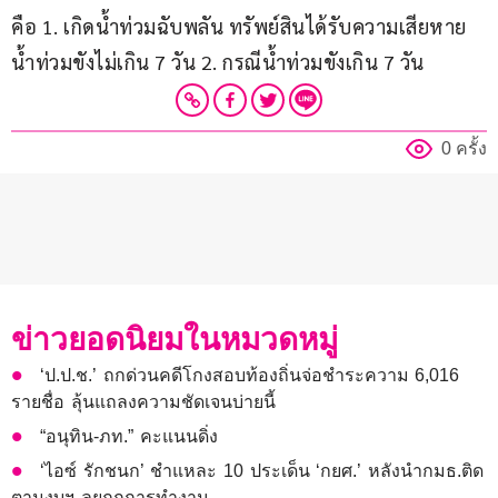
คือ 1. เกิดน้ำท่วมฉับพลัน ทรัพย์สินได้รับความเสียหาย 
น้ำท่วมขังไม่เกิน 7 วัน 2. กรณีน้ำท่วมขังเกิน 7 วัน
0 ครั้ง
ข่าวยอดนิยมในหมวดหมู่
‘ป.ป.ช.’ ถกด่วนคดีโกงสอบท้องถิ่นจ่อชำระความ 6,016
รายชื่อ ลุ้นแถลงความชัดเจนบ่ายนี้
“อนุทิน-ภท.” คะแนนดิ่ง
‘ไอซ์ รักชนก’ ชำแหละ 10 ประเด็น ‘กยศ.’ หลังนำกมธ.ติด
ตามงบฯ ลุยถกการทำงาน