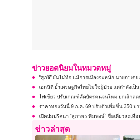
ข่าวยอดนิยมในหมวดหมู่
“ศุภจี” ยันไม่ท้อ แม้การเมืองจะหนัก นายกฯเคย
เอกนิติ ย้ำเศรษฐกิจไทยไม่ใช่ผู้ป่วย แต่กำลังเป็นม
ไฟเขียว ปรับเกณฑ์คัดบัตรคนจนใหม่ ยกเลิกลดห
ราคาทองวันนี้ 9 ก.ค. 69 ปรับตัวเพิ่มขึ้น 350 บ
เปิดปมปริศนา “สุภาพร พิมพงษ์” ชื่อเดียวสะเทือ
ข่าวล่าสุด