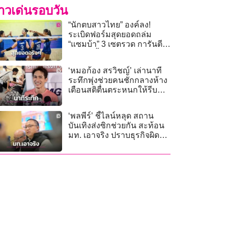
่าวเด่นรอบวัน
“นักตบสาวไทย” องค์ลง!
ระเบิดฟอร์มสุดยอดถล่ม
“แซมบ้า” 3 เซตรวด การันตี
รอดตกชั้น “ศึกเนชันส์ลีก
2026” แน่นอนแล้ว
‘หมอก้อง สรวิชญ์’ เล่านาที
ระทึกพุ่งช่วยคนชักกลางห้าง
เตือนสติตื่นตระหนกให้รีบ
โทร. 1669!
‘พลพีร์’ ชี้ไลน์หลุด สถาน
บันเทิงส่งซิกช่วยกัน สะท้อน
มท. เอาจริง ปราบธุรกิจผิด
กฎหมาย