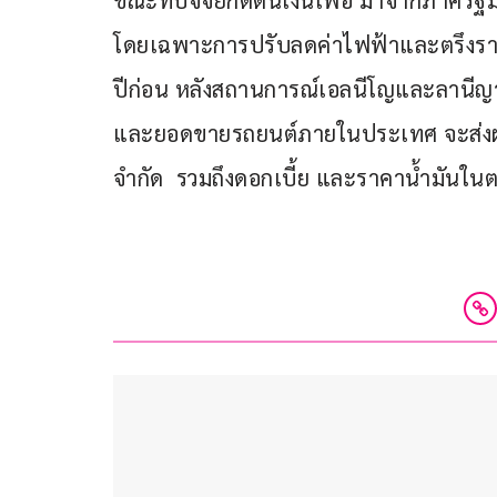
ขณะที่ปัจจัยกดดันเงินเฟ้อ มาจากภาครัฐ
โดยเฉพาะการปรับลดค่าไฟฟ้าและตรึงรา
ปีก่อน หลังสถานการณ์เอลนีโญและลานีญา
และยอดขายรถยนต์ภายในประเทศ จะส่งผลใ
จำกัด  รวมถึงดอกเบี้ย และราคาน้ำมันใ