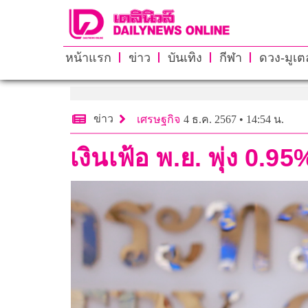
หน้าแรก
ข่าว
บันเทิง
กีฬา
ดวง-มูเตล
ข่าว
เศรษฐกิจ
4 ธ.ค. 2567 • 14:54 น.
เงินเฟ้อ พ.ย. พุ่ง 0.95