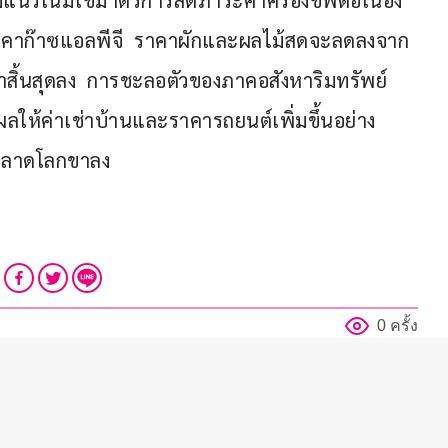
มีแนวโน้มใช้มาตรการลดภาระค่าครองชีพต่อเนื่อง 
คาก๊าซแอลพีจี  ราคาผักและผลไม้สดจะลดลงจาก
สิ้นสุดลง  การชะลอตัวของภาคอสังหาริมทรัพย์
ห้ค่าเช่าบ้านและราคารถยนต์เพิ่มขึ้นอย่าง
นตลาดโลกขาลง
0 ครั้ง