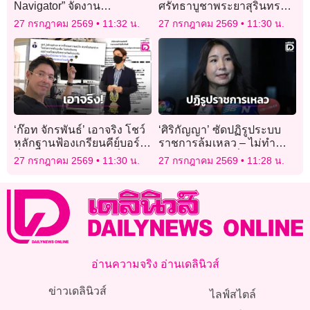
Navigator” จัดงาน
ศรัทธาบูชาพระยาสุรินทร
Networking Day สนับสนุน
ภักดีฯ” เสริมบารมีเมือง
27 กรกฎาคม 2569
11:32 น.
27 กรกฎาคม 2569
11:30 น.
SME ไทยอย่างครบวงจร
‘ก๊อท จักรพันธ์’ เอาจริง โชว์
‘ศิริกัญญา’ ซัดปฏิรูประบบ
หลักฐานฟ้องเกรียนคีย์บอร์ด
ราชการล้มเหลว – ไม่ทำ
ลั่นเตรียมรอรับหมายที่บ้าน!
แผนภาพใหญ่ หวั่นคนเก่งๆ
27 กรกฎาคม 2569
11:30 น.
27 กรกฎาคม 2569
11:28 น.
ชิงขอเออร์ลี่
อ่านความจริง อ่านเดลินิวส์
ข่าวเดลินิวส์
ไลฟ์สไตล์