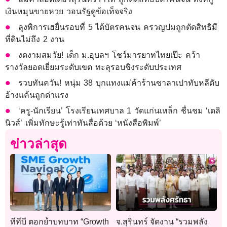
เงินหมุนขายหวย วอนรัฐดูข้อเท็จจริง
ลุงพิการเฮยื่นรอบที่ 5 ได้บัตรคนจน ครวญปมถูกตัดสิทธิมี
ที่ดินไม่ถึง 2 งาน
งดงามสมวัย! เด็ก ม.อุบลฯ โชว์มารยาทไทยเป๊ะ คว้า
รางวัลยอดเยี่ยมระดับเขต ทะลุรอบชิงระดับประเทศ
รวบทันควัน! หนุ่ม 38 บุกแทงแม่ค้าร้านซาลาเปาทับหลีดับ
อ้างแค้นถูกด่าแรง
‘ครู-นักเรียน’ โรงเรียนเทศบาล 1 วัดแก่นเหล็ก ชื่นชม ‘เดลิ
นิวส์’ เพิ่มทักษะรู้เท่าทันสื่อด้วย ‘หนังสือพิมพ์’
ข่าวล่าสุด
ทีทีบี ตอกย้ำบทบาท “Growth
จ.สุรินทร์ จัดงาน “รวมพลัง