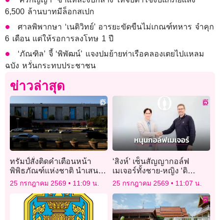
6,500 ล้านบาทมีล็อกสเปก
ศาลพิพากษา ‘เนติวิทย์’ อารยะขัดขืนไม่เกณฑ์ทหาร จำคุก
6 เดือน แต่ให้รอการลงโทษ 1 ปี
‘ภัณฑิล’ จี้ ‘พิพัฒน์’ แจงปมย้ายท่าเรือคลองเตยไปแหลม
ฉบัง หวั่นกระทบประชาชน
ข่าวล่าสุด
ทรัมป์สั่งติดคำเตือนหน้า
‘สิงห์’ เซ็นสัญญากอล์ฟ
พิพิธภัณฑ์แห่งชาติ นำเสนอ
เมเจอร์ทั้งชาย-หญิง ‘ดิ
ประวัติศาสตร์อย่างไม่ถูกต้อง
โอเพ่น-เอไอจี วีเมนส์’
25 กรกฎาคม 2569
11:09 น.
25 กรกฎาคม 2569
11:07 น.