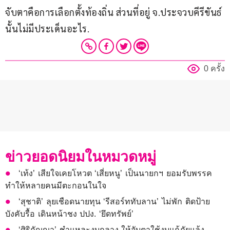
จับตาคือการเลือกตั้งท้องถิ่น ส่วนที่อยู่ จ.ประจวบคีรีขันธ์ 
นั้นไม่มีประเด็นอะไร.
0 ครั้ง
ข่าวยอดนิยมในหมวดหมู่
‘เท้ง’ เสียใจเคยโหวต ‘เสี่ยหนู’ เป็นนายกฯ ยอมรับพรรค
ทำให้หลายคนมีตะกอนในใจ
‘สุชาติ’ ลุยเชือดนายทุน ‘รีสอร์ททับลาน’ ไม่พัก ติดป้าย
บังคับรื้อ เดินหน้าชง ปปง. ‘ยึดทรัพย์’
‘ศิริกัญญา’ ชำแหละงบกลาง ให้จับตาใช้งบแก้ภัยแล้ง