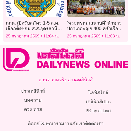
กกต. เปิดรับสมัคร 1-5 ส.ค.
‘พระพรหมเสนาบดี’ นำชาว
เลือกตั้งซ่อม ส.ส.อุดรธานี
ปกาเกอะญอ 400 ครัวเรือน
เขต 3
ประกาศรัตนปริตร แสดงตน
25 กรกฎาคม 2569
11:04 น.
25 กรกฎาคม 2569
11:03 น.
เป็นพุทธมามกะ
อ่านความจริง อ่านเดลินิวส์
ข่าวเดลินิวส์
ไลฟ์สไตล์
บทความ
เดลินิวส์clips
ดวง-หวย
PR by dataxet
ติดต่อโฆษณา
ร่วมงานกับเรา
ติดต่อเรา