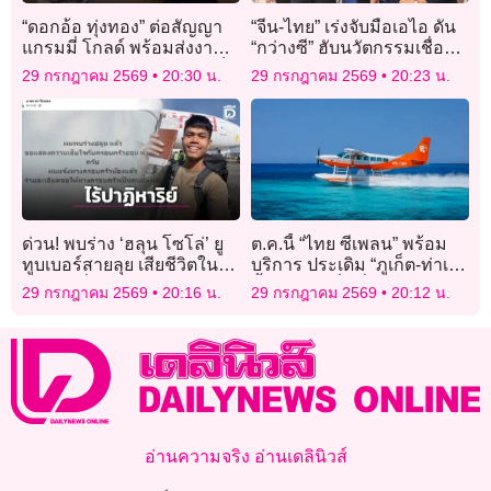
“ดอกอ้อ ทุ่งทอง” ต่อสัญญา
“จีน-ไทย” เร่งจับมือเอไอ ดัน
แกรมมี่ โกลด์ พร้อมส่งงาน
“กว่างซี” ฮับนวัตกรรมเชื่อม
เพลงใหม่แทนคำขอบคุณเร็ว
อาเซียน
29 กรกฎาคม 2569
20:30 น.
29 กรกฎาคม 2569
20:23 น.
ๆ นี้
ด่วน! พบร่าง ‘ฮลุน โซโล่’ ยู
ต.ค.นี้ “ไทย ซีเพลน” พร้อม
ทูบเบอร์สายลุย เสียชีวิตใน
บริการ ประเดิม “ภูเก็ต-ท่าเรือ
ห้องพักที่จอร์เจีย
น้ำลึก-กระบี่” เริ่ม 4-5 พัน
29 กรกฎาคม 2569
20:16 น.
29 กรกฎาคม 2569
20:12 น.
บาท/คน/เที่ยว
อ่านความจริง อ่านเดลินิวส์