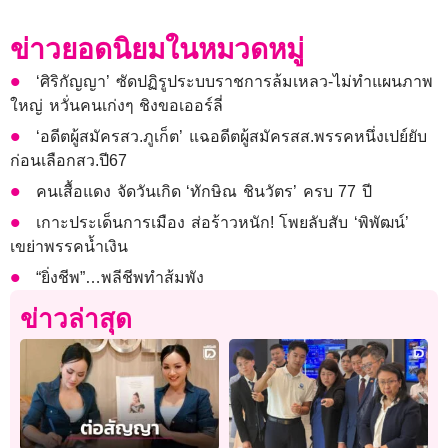
ข่าวยอดนิยมในหมวดหมู่
‘ศิริกัญญา’ ซัดปฏิรูประบบราชการล้มเหลว-ไม่ทำแผนภาพ
ใหญ่ หวั่นคนเก่งๆ ชิงขอเออร์ลี่
‘อดีตผู้สมัครสว.ภูเก็ต’ แฉอดีตผู้สมัครสส.พรรคหนึ่งเปย์ยับ
ก่อนเลือกสว.ปี67
คนเสื้อแดง จัดวันเกิด ‘ทักษิณ ชินวัตร’ ครบ 77 ปี
เกาะประเด็นการเมือง ส่อร้าวหนัก! โพยลับสับ ‘พิพัฒน์’
เขย่าพรรคน้ำเงิน
“ยิ่งชีพ”…พลีชีพทำส้มพัง
ข่าวล่าสุด