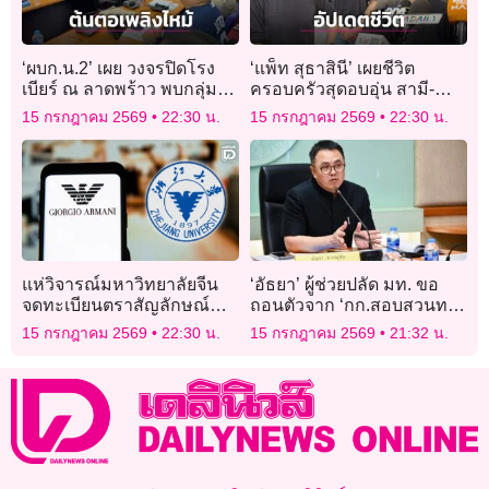
‘ผบก.น.2’ เผย วงจรปิดโรง
‘แพ็ท สุธาสินี’ เผยชีวิต
เบียร์ ณ ลาดพร้าว พบกลุ่ม
ครอบครัวสุดอบอุ่น สามี-
ควันฝ้าเพดานเหนือเวที ก่อน
ลูกชายไฟเขียวคอยซัพพอร์ต
15 กรกฎาคม 2569
22:30 น.
15 กรกฎาคม 2569
22:30 น.
เกิดโศกนาฎกรรม
สิ่งที่รักเต็มร้อย
แห่วิจารณ์มหาวิทยาลัยจีน
‘อัธยา’ ผู้ช่วยปลัด มท. ขอ
จดทะเบียนตราสัญลักษณ์
ถอนตัวจาก ‘กก.สอบสวนทาง
คาดเกรงข้อพิพาท
วินัยอย่างร้ายแรง’ เคส
15 กรกฎาคม 2569
22:30 น.
15 กรกฎาคม 2569
21:32 น.
เครื่องหมายการค้ากับ
‘ทุจริตสอบท้องถิ่น’ เหตุอาจมี
แบรนด์หรู “อาร์มานี่”
ส่วนได้ – เสีย ถูกไต่สวน