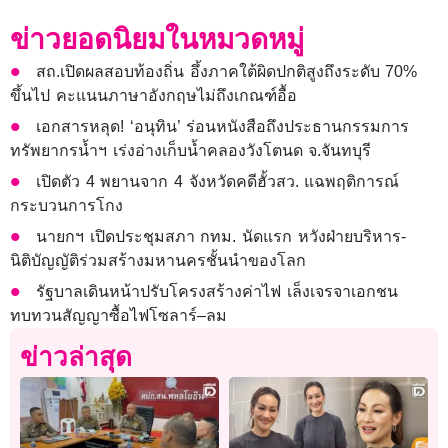
ข่าวยอดนิยมในหมวดหมู่
สถ.เปิดผลสอบท้องถิ่น อึ้งภาคใต้ผิดปกติสูงถึงระดับ 70%
ขึ้นไป คะแนนภาษาอังกฤษไม่ถึงเกณฑ์อื้อ
เอกสารหลุด! ‘อนุทิน’ ร่อนหนังสือถึงประธานกรรมการ
ทรัพยากรน้ำฯ เร่งอ่างเก็บน้ำคลองวังโตนด จ.จันทบุรี
เปิดตัว 4 พยานจาก 4 จังหวัดคดีฮั้วสว. แฉพฤติการณ์
กระบวนการโกง
นายกฯ เปิดประชุมสภา กทม. นัดแรก หวังฝ่ายบริหาร-
นิติบัญญัติร่วมสร้างมหานครชั้นนำของโลก
รัฐบาลเดินหน้าปรับโครงสร้างค่าไฟ เล็งเจรจาเอกชน
ทบทวนสัญญาซื้อไฟโซลาร์–ลม
ข่าวล่าสุด