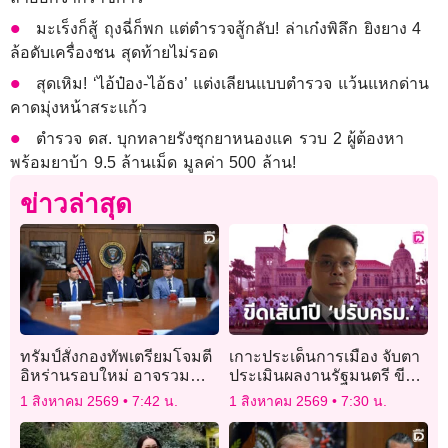
มะเร็งก็สู้ ถุงฉี่ก็พก แต่ตำรวจสู้กลับ! ล่าเก๋งพิลึก ยิงยาง 4
ล้อดับเครื่องชน สุดท้ายไม่รอด
สุดเหิม! ‘ไอ้ป๋อง-ไอ้ธง’ แต่งเลียนแบบตำรวจ แว้นแหกด่าน
คาดมุ่งหน้าสระแก้ว
ตำรวจ ดส. บุกทลายรังซุกยาหนองแค รวบ 2 ผู้ต้องหา
พร้อมยาบ้า 9.5 ล้านเม็ด มูลค่า 500 ล้าน!
ข่าวล่าสุด
ทรัมป์สั่งกองทัพเตรียมโจมตี
เกาะประเด็นการเมือง จับตา
อิหร่านรอบใหม่ อาจรวม
ประเมินผลงานรัฐมนตรี ขีด
โครงสร้างพลังงานด้วย
เส้น 1 ปี ‘ปรับครม.’
1 สิงหาคม 2569
7:42 น.
1 สิงหาคม 2569
7:30 น.