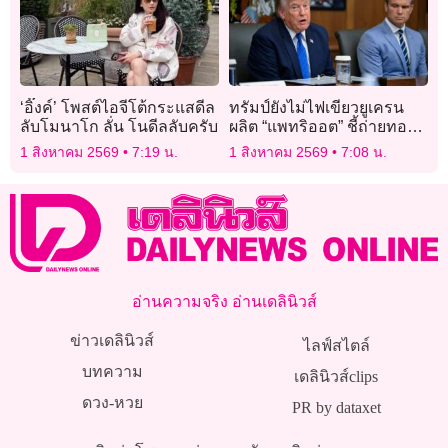
‘อิ๊งค์’ โพสต์ไอจีโต้กระแสดีล
ทรัมป์ยังไม่ไฟเขียวยูเครน
ลับโมนาโก ลั่น โนดีลลับครับ
ผลิต “แพทริออต” ชี้ถ่ายทอด
เทคโนโลยีอาวุธต้อง
1 สิงหาคม 2569
7:19 น.
1 สิงหาคม 2569
7:08 น.
รอบคอบ
อ่านความจริง อ่านเดลินิวส์
ข่าวเดลินิวส์
ไลฟ์สไตล์
บทความ
เดลินิวส์clips
ดวง-หวย
PR by dataxet