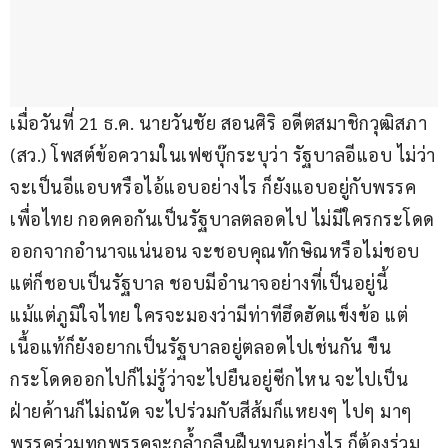
เมื่อวันที่ 21 ธ.ค. นายวันชัย สอนศิริ อดีตสมาชิกวุฒิสภา 
(สว.) โพสต์ข้อความในเฟซบุ๊กระบุว่า รัฐบาลอีแอบ ไม่ว่า
จะเป็นอีแอบหรือไอ้แอบอย่างไร ก็ยังแอบอยู่กับพรรค
เพื่อไทย กอดคอกันเป็นรัฐบาลตลอดไป ไม่มีใครกระโดด
ออกจากอำนาจแน่นอน จะชอบคุณทักษิณหรือไม่ชอบ 
แต่ก็ชอบเป็นรัฐบาล ชอบมีอำนาจอย่างที่เป็นอยู่นี้ 
แม้แต่ภูมิใจไทย ใครจะมองว่ามีท่าทีฮึดฮัดแข็งข้อ แต่
เนื้อแท้ก็ยังอยากเป็นรัฐบาลอยู่ตลอดไปเช่นกัน ขืน
กระโดดออกไปก็ไม่รู้ว่าจะไปยืนอยู่ซีกไหน จะไปเป็น
ฝ่ายค้านก็ไม่ถนัด จะไปร่วมกับสีส้มก็แหยงๆ ไปๆ มาๆ 
พรรคร่วมทุกพรรคจะกล้ำกลืนฝืนทนอย่างไร ก็ต้องร่วม