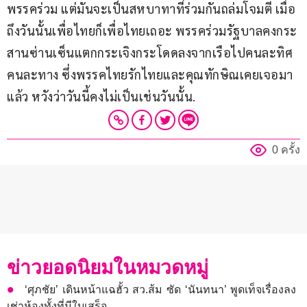
พรรคร่วม แต่มันจะเป็นสหบาทาที่ร่วมกันถล่มโจมตี เมื่อ
ถึงวันนั้นเพื่อไทยก็เพื่อไทยเถอะ พรรคร่วมรัฐบาลคงกระ
สานซ่านเซ็นแตกกระเจิงกระโดดลงจากเรือไปคนละทิศ
คนละทาง ซึ่งพรรคไทยรักไทยและคุณทักษิณเคยเจอมา
แล้ว หวังว่าวันนี้คงไม่เป็นเช่นวันนั้น.
0 ครั้ง
ข่าวยอดนิยมในหมวดหมู่
‘ศุภชัย’ เดินหน้าแฉฮั้ว สว.ส้ม ซัด ‘นันทนา’ พูดเท็จเรื่องลง
เช่าห้องทั้งที่มีใบเสร็จ