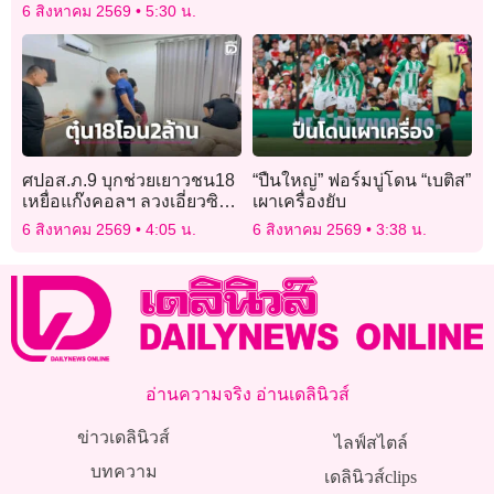
แดง-น้ำเงินกลมกล่อม
6 สิงหาคม 2569
5:30 น.
ศปอส.ภ.9 บุกช่วยเยาวชน18
“ปืนใหญ่” ฟอร์มบู่โดน “เบติส”
เหยื่อแก๊งคอลฯ ลวงเอี่ยวซิมผี
เผาเครื่องยับ
หลอกโอน 2 ล้าน
6 สิงหาคม 2569
4:05 น.
6 สิงหาคม 2569
3:38 น.
อ่านความจริง อ่านเดลินิวส์
ข่าวเดลินิวส์
ไลฟ์สไตล์
บทความ
เดลินิวส์clips