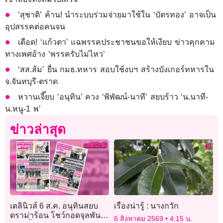
‘สุชาติ’ ค้าน! นำระบบร่วมจ่ายมาใช้ใน ‘บัตรทอง’ อาจเป็น
อุปสรรคต่อคนจน
เดือด! ‘แก้วตา’ แฉพรรคประชาชนขอให้เงียบ ข่าวคุกคาม
ทางเพศอ้าง ‘พรรครับไม่ไหว’
‘สส.ส้ม’ ยื่น กมธ.ทหาร สอบใช้งบฯ สร้างบังเกอร์ทหารใน
จ.จันทบุรี-ตราด
หวานเจี๊ยบ ‘อนุทิน’ ควง ‘พิพัฒน์-นาที’ สยบร้าว ‘น.นาที-
น.หนู-1 พ’
ข่าวล่าสุด
เดลินิวส์ 6 ส.ค. อนุทินสยบ
เรื่องน่ารู้ : นางกวัก
ดราม่าร้อน โชว์กอดจุลพันธ์
6 สิงหาคม 2569
4:15 น.