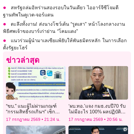
สหรัฐถล่มอิหร่านสองรอบในวันเดียว ไออาร์จีซีโจมตี
ฐานทัพในคูเวต-จอร์แดน
ตะลึงทั้งงาน! ส่งนางโชว์เต้น “รูดเสา” หน้าโลงกลางงาน
พิธีศพเจ้าของบาร์เก่าย่าน “โคมแดง”
แนวร่วมผู้นำมาเลเซียแพ้ยับให้พันธมิตรหลัก ในการเลือก
ตั้งรัฐยะโฮร์
ข่าวล่าสุด
“ขบ.” แนะผู้ไม่ผ่านเกณฑ์
‘ผบ.ทอ.’แจง กมธ.งบปี70 รับ
“กรรมสิทธิ์รถเกินฯ” เช็ก
ไม่มีอะไร 100% ผลปฏิบัติ
ข้อมูลทางทะเบียนกับขนส่ง
การเหตุปะทะ ไทย-กัมพูชา
17 กรกฎาคม 2569
21:24 น.
17 กรกฎาคม 2569
20:56 น.
ทั่วประเทศ ฟรี!