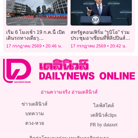
เริ่ม 6 โมงเช้า 19 ก.ค.นี้ เปิด
สหรัฐคอนเฟิร์ม “รูบิโอ” ร่วม
เดินรถทางเดียว
ประชุมอาเซียนที่ฟิลิปปินส์
ถ.ประชาธิปก ตั้งแต่ “วงเวียน
พร้อมพบหารือคู่เจรจา
17 กรกฎาคม 2569
20:46 น.
17 กรกฎาคม 2569
20:42 น.
ใหญ่-แยกบ้านแขก”
อ่านความจริง อ่านเดลินิวส์
ข่าวเดลินิวส์
ไลฟ์สไตล์
บทความ
เดลินิวส์clips
ดวง-หวย
PR by dataxet