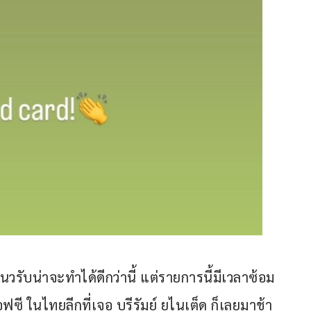
วรับน่าจะทำได้ดีกว่านี้ แต่รายการนี้มีเวลาซ้อม
ฟซี ในไทยลีกที่เจอ บุรีรัมย์ ยูไนเต็ด ก็เลยมาช้า 