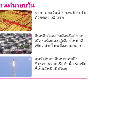
่าวเด่นรอบวัน
ราคาทองวันนี้ 7 ก.ค. 69 ปรับ
ตัวลดลง 50 บาท
จีนพลิกโฉม “หมิงหนิง” จาก
เมืองแห้งแล้ง สู่เมืองไฟฟ้าสี
เขียว จ่ายไฟพลังงานสะอาด
100% (คลิป)
สหรัฐจับตาจีนทดสอบยิง
ขีปนาวุธจากเรือดำน้ำ รัสเซีย
ชี้เป็นสิทธิอธิปไตย