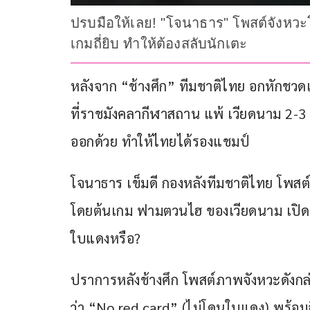
ปรบมือให้เลย! "โจนาธาร" โพสต์จังหวะโ
เกมถี่ยิบ ทำให้ต้องสลับนักเตะ
หลังจาก “ช้างศึก” ทีมชาติไทย อกหักชว
ที่ราชมังคลากีฬาสถาน แพ้ เวียดนาม 2-3 ส
ออกด้วย ทำให้ไทยได้รองแชมป์
โจนาธาร เข็มดี กองหลังทีมชาติไทย โพสต์โซ
โดยต้นเกม ฟามตวนไฮ ของเวียดนาม เปิดปุ่ม
ใบแดงหรือ?
ปราการหลังช้างศึก โพสต์ภาพจังหวะดังกล
ว่า “No red card” (ไม่โดนใบแดง) พร้อม