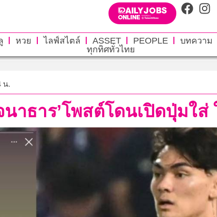
ู
หวย
ไลฟ์สไตล์
ASSET
PEOPLE
บทความ
ทุกทิศทั่วไทย
4 น.
โจนาธาร’โพสต์โดนเปิดปุ่มใส่ 