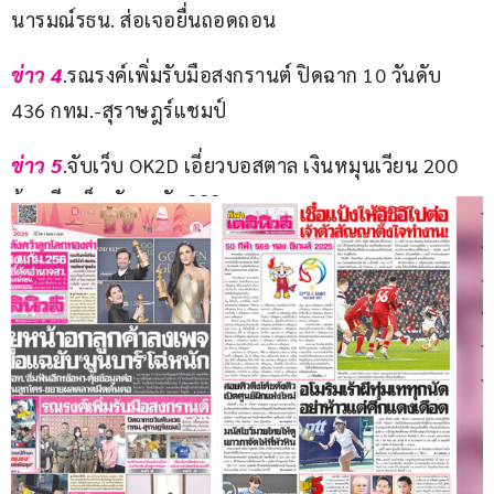
นารมณ์รธน. ส่อเจอยื่นถอดถอน
ข่าว 4
.รณรงค์เพิ่มรับมือสงกรานต์ ปิดฉาก 10 วันดับ 
436 กทม.-สุราษฎร์แชมป์
ข่าว 5
.จับเว็บ OK2D เอี่ยวบอสตาล เงินหมุนเวียน 200 
ล้าน รีดเอ็มพันมากัว 888