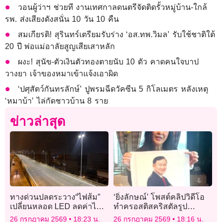
วอนผู้ว่าฯ ช่วยที งานเทศกาลดนตรีจัดติดรั้วหมู่บ้าน-ใกล้
รพ. ส่งเสียงดังสนั่น 10 วัน 10 คืน
สมเกียรติ! สุรินทร์เตรียมรับร่าง ‘อส.ทพ.วิมล’ รับใช้ชาติใต้
20 ปี พ่อแม่อาลัยสูญเสียเสาหลัก
ผงะ! สุนัข-ตัวเงินตัวทองตายนับ 10 ตัว คาดคนใจบาป
วางยา เจ้าของหมาเข้าแจ้งเอาผิด
‘ปศุสัตว์กันทรลักษ์’ ปูพรมฉีดวัคซีน 5 กิโลเมตร หลังเหตุ
‘หมาบ้า’ ไล่กัดชาวบ้าน 8 ราย
ข่าวล่าสุด
ทางด่วนปลดระวาง“ไฟส้ม”
‘ยิ่งลักษณ์’ โพสต์คลิปวิดีโอ
เปลี่ยนหลอด LED ลดค่าไฟ
ทำครอสติสคริสตัลรูป
75 ล้าน/ปี
‘ทักษิณ’ พร้อมอวยพรวันเกิด
26 กรกฎาคม 2569
18:23 น.
26 กรกฎาคม 2569
18:16 น.