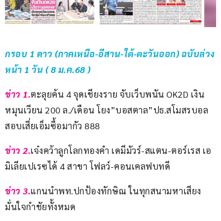
กรอบ 1 ดาว (ภาคเหนือ-อีสาน-ใต้-ตะวันออก) ฉบับล่วง
หน้า 1 วัน ( 8 ม.ค.68 )
ข่าว 1.
ตะลุยค้น 4 จุดเชียงราย จับเว็บพนัน OK2D เงิน
หมุนเวียน 200 ล./เดือน โยง”บอสตาล”ปธ.สโมสรบอล 
สอบเสี่ยเอ็มซื้อมากัว 888
ข่าว 2.
เจ๋งคว้าลูกโลกทองคำ เดมีมัวร์-สแตน-ตอร์เรส เอ
มิเลียเปเรซได้ 4 สาขา โฟลว์-คอนเคลฟบทดี
ข่าว 3.
แกนนำพท.ปกป้องทักษิณ ในทุกสนามหาเสียง 
มั่นใจกำชัยทั้งหมด