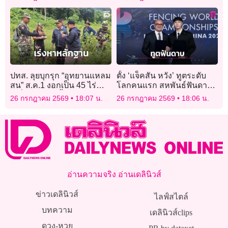
ซึ้ง
ปทส. ลุยบุกรุก “อุทยานแหลม
ตั้ง ‘แจ็คสัน หวัง’ ทูตระดับ
สน” ส.ค.1 งอกเป็น 45 ไร่
โลกคนแรก สหพันธ์ฟันดาบ
เปลี่ยนมือ 5 ครั้ง ตกอยู่ในมือ
นานาชาติ
26 กรกฎาคม 2569
18:07 น.
26 กรกฎาคม 2569
18:06 น.
นายทุน
อ่านความจริง อ่านเดลินิวส์
ข่าวเดลินิวส์
ไลฟ์สไตล์
บทความ
เดลินิวส์clips
ดวง-หวย