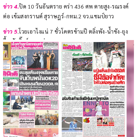
ข่าว 4.
ปิด 10 วันอันตราย คร่า 436 ศพ ตายสูง-รณรงค์
ต่อ เข้มสงกรานต์ สุราษฎร์-กทม.2 จว.แชมป์ยาว
ข่าว 5
.โวยเอาไงแน่ 7 ชั่วโคตรข้ามปี ตลิ่งพัง-น้ำขัง-ยุง
อื้อ อัดอิ๊งค์-หนูอย่าเฉย