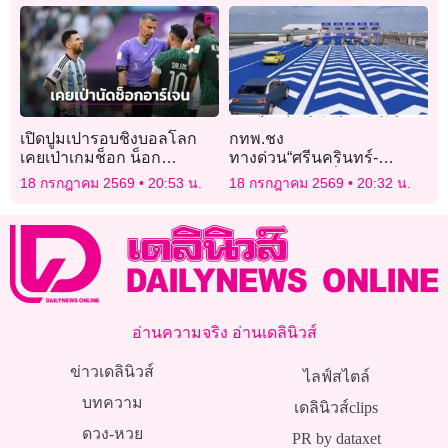
เปิดปูมเปารอบชิงบอลโลก
กทพ.ชง
เคยเป่าเกมช็อก น็อก
ทางด่วน“ศรีนครินทร์-
‘อาร์เจนตินา’
สุวรรณภูมิ”2หมื่นล้านเข้า
18 กรกฎาคม 2569
20:53 น.
18 กรกฎาคม 2569
20:32 น.
บอร์ดก.ย.นี้สร้างปี72เปิด
บริการ75
อ่านความจริง อ่านเดลินิวส์
ข่าวเดลินิวส์
ไลฟ์สไตล์
บทความ
เดลินิวส์clips
ดวง-หวย
PR by dataxet