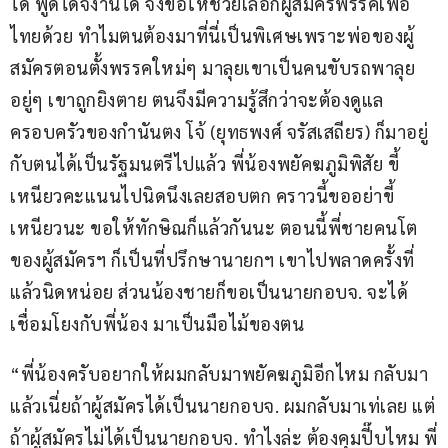
ได้ พูดได้จี้งานได้ จึงขอให้ช่วยเลือกผู้สมัครพรรคเพื่อ
ไทยด้วย ทำไมตนต้องมาที่นี่เป็นพิเศษเพราะพ่อของผู้
สมัครตอนตั้งพรรคใหม่ๆ มาลุยเขาเป็นคนขับรถพาลุย 
อยู่ๆ เขาถูกยิงตาย ตนจึงมีความรู้สึกว่าจะต้องดูแล
ครอบครัวของกำนันตง โจ้ (ยุทธพงศ์ จรัสเสถียร) ก็มาอยู่
กับตนได้เป็นรัฐมนตรีไปแล้ว พี่น้องพยัคฆภูมิพิสัย ขี้
เหนียวคะแนนไปนิดนึงเลยสอบตก คราวนี้ขออย่าขี้
เหนียวนะ ขอให้ทักษิณก็แล้วกันนะ ตอนนี้พี่ชายคนโต
ของผู้สมัครฯ ก็เป็นที่ปรึกษานายกฯ เขาไปพลาดครั้งที่
แล้วนิดหน่อย ส่วนน้องชายก็ขอเป็นนายกอบจ. จะได้
เชื่อมโยงกับพี่น้อง มาเป็นมือไม้ของตน  
“พี่น้องครับอยากให้ผมกลับมาพยัคฆภูมิอีกไหม กลับมา
แล้วเนี่ยถ้าผู้สมัครได้เป็นนายกอบจ. ผมกลับมาเท่เลย แต่
ถ้าผู้สมัครไม่ได้เป็นนายกอบจ. ทำไงล่ะ ต้องคุมปี๊บไหม พี่