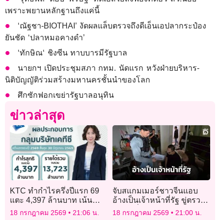
เพราะพยานหลักฐานถึงแค่นี้
‘ณัฐชา-BIOTHAI’ งัดผลแล็บตรวจถึงดีเอ็นเอปลากระป๋อง
ยันชัด ‘ปลาหมอคางดำ’
‘ทักษิณ‘ ชิงซีน ทาบบารมีรัฐบาล
นายกฯ เปิดประชุมสภา กทม. นัดแรก หวังฝ่ายบริหาร-
นิติบัญญัติร่วมสร้างมหานครชั้นนำของโลก
ศึกซักฟอกเขย่ารัฐบาลอนุทิน
ข่าวล่าสุด
KTC ทำกำไรครึ่งปีแรก 69
จับสแกมเมอร์ชาวจีนแอบ
แตะ 4,397 ล้านบาท เน้น
อ้างเป็นเจ้าหน้าที่รัฐ ขู่ตรวจ
คุณภาพมากกว่าปริมาณ
สอบเหยื่อสูญเงินกว่า 15 ล้าน
18 กรกฎาคม 2569
21:06 น.
18 กรกฎาคม 2569
21:00 น.
บาท