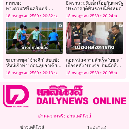
กทพ.ชง
อิหร่านระงับเอ็มโอยูกับสหรัฐ
ทางด่วน“ศรีนครินทร์-
ประกาศยุติพันธกรณีทั้งหมด
สุวรรณภูมิ”2หมื่นล้านเข้า
18 กรกฎาคม 2569
20:32 น.
18 กรกฎาคม 2569
20:24 น.
บอร์ดก.ย.นี้สร้างปี72เปิด
บริการ75
ชมภาพชุด ‘ช้างศึก’ ลับแข้ง
ถอดรหัสความสำเร็จ ‘บช.น.’
‘สิงห์เจ้าท่า’ ก่อนลุยอาเซียน
เบื้องหลัง ‘รองจ๋อ’ ปั้นนักสืบ
คัพ
รุ่นใหม่ลุยสางคดี
18 กรกฎาคม 2569
20:13 น.
18 กรกฎาคม 2569
20:08 น.
อ่านความจริง อ่านเดลินิวส์
ข่าวเดลินิวส์
ไลฟ์สไตล์