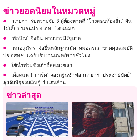
ข่าวยอดนิยมในหมวดหมู่
‘นายกฯ’ รับทราบจับ 3 ผู้ต้องหาคดี ‘โกงสอบท้องถิ่น’ ฟัน
ไม่เลี้ยง ‘แกนนำ 4 ภท.’ โดนหมด
‘ทักษิณ‘ ชิงซีน ทาบบารมีรัฐบาล
‘หมอสุภัทร’ จ่อยื่นหลักฐานมัด ‘หมอสรณ’ ขาดคุณสมบัติ
ปธ.กสทช. แฉยับรับงานแพทย์รายชั่วโมง
ใช้น้ำท่วมชิงเก้าอี้สส.สงขลา
เดือดแน่ ! ‘มาร์ค’ จองกฐินซักฟอกนายกฯ ‘ประชาธิปัตย์’
ลุยจับพิรุธงบเงินกู้ 4 แสนล้าน
ข่าวล่าสุด