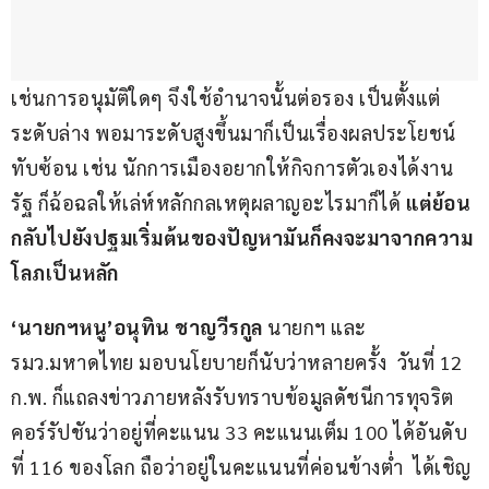
เช่นการอนุมัติใดๆ จึงใช้อำนาจนั้นต่อรอง เป็นตั้งแต่
ระดับล่าง พอมาระดับสูงขึ้นมาก็เป็นเรื่องผลประโยชน์
ทับซ้อน เช่น นักการเมืองอยากให้กิจการตัวเองได้งาน
รัฐ ก็ฉ้อฉลให้เล่ห์หลักกลเหตุผลาญอะไรมาก็ได้ 
แต่ย้อน
กลับไปยังปฐมเริ่มต้นของปัญหามันก็คงจะมาจากความ
โลภเป็นหลัก 
‘
นายกฯหนู
’
อนุทิน ชาญวีรกูล
 นายกฯ และ 
รมว.มหาดไทย มอบนโยบายก็นับว่าหลายครั้ง  วันที่ 12 
ก.พ. ก็แถลงข่าวภายหลังรับทราบข้อมูลดัชนีการทุจริต
คอร์รัปชันว่าอยู่ที่คะแนน 33 คะแนนเต็ม 100 ได้อันดับ
ที่ 116 ของโลก ถือว่าอยู่ในคะแนนที่ค่อนข้างต่ำ  ได้เชิญ