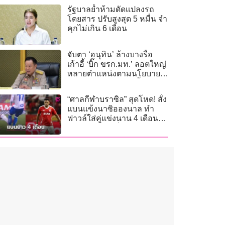
รัฐบาลย้ำห้ามดัดแปลงรถ
โดยสาร ปรับสูงสุด 5 หมื่น จำ
คุกไม่เกิน 6 เดือน
จับตา ‘อนุทิน’ ล้างบางรื้อ
เก้าอี้ ‘บิ๊ก ขรก.มท.’ ลอตใหญ่
หลายตำแหน่งตามนโยบายรี
เซต ‘เหล่าสิงห์’ ส.ค.นี้
“ศาลกีฬาบราซิล” สุดโหด! สั่ง
แบนแข้งนาซิอองนาล ทำ
ฟาวล์ใส่คู่แข่งนาน 4 เดือน
เท่าเวลาที่คนเจ็บกลับมาเล่น
ได้