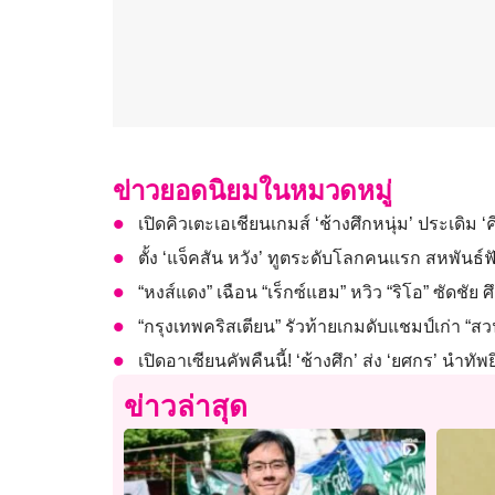
ข่าวยอดนิยมในหมวดหมู่
เปิดคิวเตะเอเชียนเกมส์ ‘ช้างศึกหนุ่ม’ ประเดิม ‘คี
ตั้ง ‘แจ็คสัน หวัง’ ทูตระดับโลกคนแรก สหพันธ
“หงส์แดง” เฉือน “เร็กซ์แฮม” หวิว “ริโอ” ซัดชัย ศึ
“กรุงเทพคริสเตียน” รัวท้ายเกมดับแชมป์เก่า “ส
เปิดอาเซียนคัพคืนนี้! ‘ช้างศึก’ ส่ง ‘ยศกร’ นำทัพย
ข่าวล่าสุด