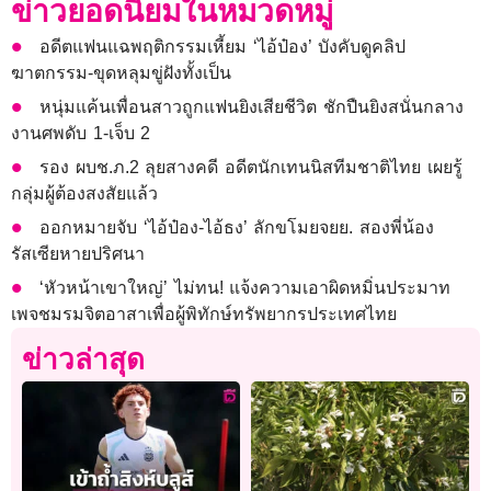
ข่าวยอดนิยมในหมวดหมู่
อดีตแฟนแฉพฤติกรรมเหี้ยม ‘ไอ้ป๋อง’ บังคับดูคลิป
ฆาตกรรม-ขุดหลุมขู่ฝังทั้งเป็น
หนุ่มแค้นเพื่อนสาวถูกแฟนยิงเสียชีวิต ชักปืนยิงสนั่นกลาง
งานศพดับ 1-เจ็บ 2
รอง ผบช.ภ.2 ลุยสางคดี อดีตนักเทนนิสทีมชาติไทย เผยรู้
กลุ่มผู้ต้องสงสัยแล้ว
ออกหมายจับ ‘ไอ้ป๋อง-ไอ้ธง’ ลักขโมยจยย. สองพี่น้อง
รัสเซียหายปริศนา
‘หัวหน้าเขาใหญ่’ ไม่ทน! แจ้งความเอาผิดหมิ่นประมาท
เพจชมรมจิตอาสาเพื่อผู้พิทักษ์ทรัพยากรประเทศไทย
ข่าวล่าสุด