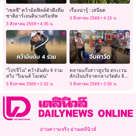
“เชลซี” คว้ามิดฟิลด์ตัวตึงทีม
เรื่องน่ารู้ : เสนียด
ชาติอาร์เจนตินาเสริมทัพ
3 สิงหาคม 2569
4:15 น.
3 สิงหาคม 2569
4:35 น.
“โปรจีโน่” คว้าอันดับ 4 ร่วม
ทลายแก๊งสาวสูงวัย ตระเวน
สวิง “วีเมนส์ โอเพ่น”
ลักเงินบริจาคกลางวัดดัง จับ
ได้ 1 อีก 2 หนีทัน
3 สิงหาคม 2569
2:32 น.
3 สิงหาคม 2569
2:05 น.
อ่านความจริง อ่านเดลินิวส์