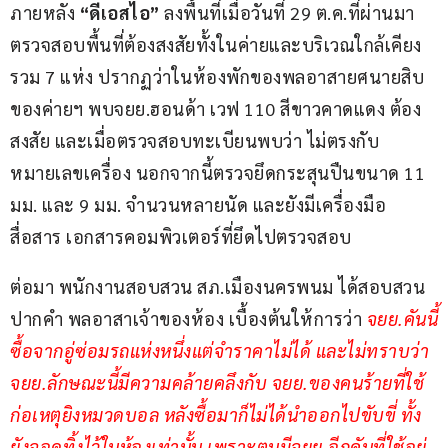
ภายหลัง 
“ดีเอสไอ”
 ลงพื้นที่เมื่อวันที่ 29 ต.ค.ที่ผ่านมา 
ตรวจสอบพื้นที่ต้องสงสัยทั้งในค่ายและบริเวณใกล้เคียง
รวม 7 แห่ง ปรากฏว่าในห้องพักของพลอาสายศนายสิบ
ของค่ายฯ พบจยย.ฮอนด้า เวฟ 110 สีขาวคาดแดง ต้อง
สงสัย และเมื่อตรวจสอบทะเบียนพบว่า ไม่ตรงกับ
หมายเลขเครื่อง นอกจากนี้ตรวจยึดกระสุนปืนขนาด 11 
มม. และ 9 มม. จำนวนหลายนัด และยังมีเครื่องมือ
สื่อสาร เอกสารคอมพิวเตอร์ที่ยึดไปตรวจสอบ
ต่อมา พนักงานสอบสวน สภ.เมืองนครพนม ได้สอบสวน
ปากคำ พลอาสาเจ้าของห้อง เบื้องต้นให้การว่า 
จยย.คันนี้
ซื้อจากอู่ซ่อมรถแห่งหนึ่งแต่จำราคาไม่ได้ และไม่ทราบว่า
จยย.ลักษณะนี้มีความคล้ายคลึงกับ จยย.ของคนร้ายที่ใช้
ก่อเหตุยิงหมวดบอล หลังซื้อมาก็ไม่ได้นำออกไปขับขี่ ทั้ง
ยังจอดทิ้งไว้ในห้องเท่านั้น เพราะตนมีจยย.อีกคันที่ใช้อยู่