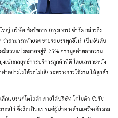
หญ่ บริษัท ชัยรัชการ (กรุงเทพ) จำกัด กล่าวถึง
ด ว่าสามารถทำยอดขายรถบรรทุกฮีโน่  เป็นอันดับ 
มีส่วนแบ่งตลาดอยู่ที่ 25% จากมูลค่าตลาดรวม
่งเน้นกลยุทธ์การบริการลูกค้าที่ดี โดยเฉพาะหลัง
ทำอย่างไรให้รถไม่เสียระหว่างการใช้งาน ให้ลูกค้า
็กแบรนด์โตโยต้า ภายใต้บริษัท โตโยต้า ชัยรัช
วอลโว่ ซึ่งถือเป็นแบรนด์ผู้นำทางด้านเครื่องจักรกล