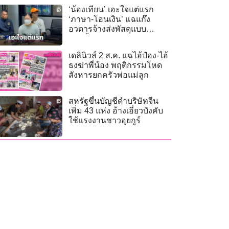
‘น้องเทียน’ เอะใจแต่แรก
‘ภาษา-โอนเงิน’ แฉแก๊ง
อวตารจ้างส่งพัสดุแบบ
กระชั้นชิด
เดลินิวส์ 2 ส.ค. แฉไอ้ป๋อง-ไอ้
ธงฆ่าพี่น้อง พฤติกรรมโหด
สังหารยกครัวพ่อแม่ลูก
สหรัฐขึ้นบัญชีดำบริษัทจีน
เพิ่ม 43 แห่ง อ้างเอี่ยวบังคับ
ใช้แรงงานชาวอุยกูร์