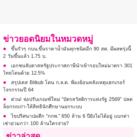
ข่าวยอดนิยมในหมวดหมู่
ขึ้นรัวๆ กบน.ขึ้นราคาน้ำมันทุกชนิดอีก 90 สต. มีผลพรุ่งนี้
2 วันขึ้นแล้ว 1.75 บ.
เอกชนจับตาสหรัฐประกาศภาษีนำเข้ารอบใหม่มาตรา 301
ไทยโดนด้วย 12.5%
สรุปเคส Bitkub โดน ก.ล.ต. ฟ้องย้อนหลังเหตุแฮกเกอร์
โจรกรรมปี 64
ด่วน! จ่อปรับเกณฑ์ใหม่ “บัตรสวัสดิการแห่งรัฐ 2569” ปลด
ล็อกรถเก่า-ให้สิทธินักศึกษานอกระบบ
ไขปริศนาปมตึก “กกพ.” 650 ล้าน 6 ปียังไม่ได้อยู่ แบกค่า
เช่าอ่วมกว่า 100 ล้านใครจ่าย?
ข่าวล่าสุด