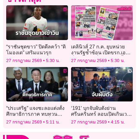
“ราชันชุดขาว” ปิดดีลคว้า “ดิ
เดลินิวส์ 27 ก.ค. ยุบหน่วย
โมองเด” เสริมแนวรุก
งานรัฐซ้ำซ้อน เปิดขรก.เออร์
ลี่ โยกย้าย-เริ่มกันยายนนี้
27 กรกฎาคม 2569
5:30 น.
27 กรกฎาคม 2569
5:30 น.
“ประเสริฐ” แจงชะลอแต่งตั้ง
‘191’ บุกจับผับดังย่าน
ศึกษาธิการภาค ทบทวน
ศรีนครินทร์ ลอบเปิดเกินเวลา
คุณสมบัติผู้ถูกเสนอชื่อ
จำหน่ายเหล้าให้เด็ก
27 กรกฎาคม 2569
5:11 น.
27 กรกฎาคม 2569
4:15 น.