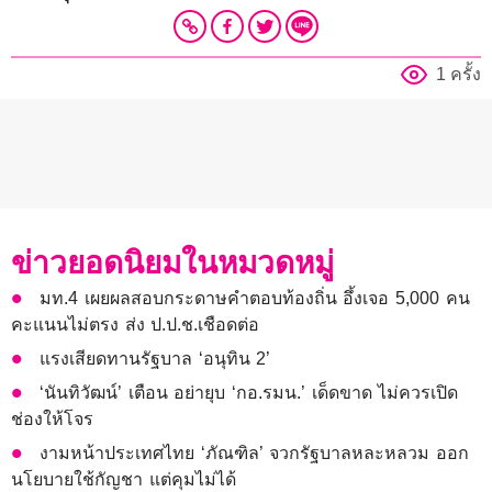
1 ครั้ง
ข่าวยอดนิยมในหมวดหมู่
มท.4 เผยผลสอบกระดาษคำตอบท้องถิ่น อึ้งเจอ 5,000 คน
คะแนนไม่ตรง ส่ง ป.ป.ช.เชือดต่อ
แรงเสียดทานรัฐบาล ‘อนุทิน 2’
‘นันทิวัฒน์’ เตือน อย่ายุบ​ ‘กอ.รมน.’ เด็ดขาด​ ไม่ควรเปิด
ช่องให้โจร
งามหน้าประเทศไทย ‘ภัณฑิล’ จวกรัฐบาลหละหลวม ออก
นโยบายใช้กัญชา แต่คุมไม่ได้