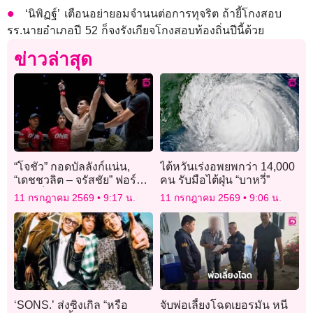
‘นิพิฏฐ์’ เตือนอย่ายอมจำนนต่อการทุจริต ถ้ายี้โกงสอบ
รร.นายอำเภอปี 52 ก็จงรังเกียจโกงสอบท้องถิ่นปีนี้ด้วย
ข่าวล่าสุด
“โจชัว” กอดบัลลังก์แน่น,
ไต้หวันเร่งอพยพกว่า 14,000
“เดชชวลิต – จรัสชัย” ฟอร์ม
คน รับมือไต้ฝุ่น “บาหวี่”
ร้อนเก็บชัยสวย ศึก ONE
11 กรกฎาคม 2569
9:17 น.
11 กรกฎาคม 2569
9:06 น.
ลุมพินี 161 & The Inner
Circle 21
‘SONS.’ ส่งซิงเกิล “หรือ
จับพ่อเลี้ยงโฉดเยอรมัน หนี