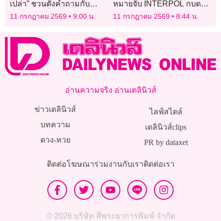
เปล่า” ชวนตั้งคำถามกับ
หมายจับ INTERPOL กบดาน
ความรู้สึกที่ยังไม่กล้าพูดออก
บุรีรัมย์ เตรียมส่งกลับดำเนิน
11 กรกฎาคม 2569
9:00 น.
11 กรกฎาคม 2569
8:44 น.
ไป
คดี
อ่านความจริง อ่านเดลินิวส์
ข่าวเดลินิวส์
ไลฟ์สไตล์
บทความ
เดลินิวส์clips
ดวง-หวย
PR by dataxet
ติดต่อโฆษณา
ร่วมงานกับเรา
ติดต่อเรา
© 2026 บริษัท สี่พระยาการพิมพ์ จำกัด