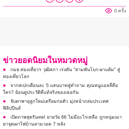
0 ครั้ง
ข่าวยอดนิยมในหมวดหมู่
กมธ.ท่องเที่ยวฯ วุฒิสภา เร่งดัน “สามพันโบก-ผาแต้ม” สู่
ท่องเที่ยวโลก
จากสเปกเดือนละ 5 แสนบาทสู่คำถาม คุณหนูแอลลี่คือ
ใคร? ย้อนดูประวัติที่แท้จริงของเธอกัน
จับตาพายุลูกใหม่เตรียมก่อตัว มุ่งหน้าถล่มประเทศ
ฟิลิปปินส์
เปิดภาพสุดรันทด! ยายวัย 66 ไม่มีอะไรเหลือ ถูกหนุ่มเมา
ยาจุดเผาไฟบ้านลามวอด 7 หลัง