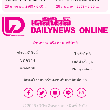
‘เหนือ-อีสาน’ ร้อยละ 70
เกิน 15-20 ปีเฮ บัตรคนจนฉลุ
กทม.ไม่เบา เสี่ยงน้ำท่วมฉับ
ย ‘ครม.’เคาะปรับเกณฑ์ใหม่
28 กรกฎาคม 2569
6:00 น.
28 กรกฎาคม 2569
5:30 น.
พลัน
อ่านความจริง อ่านเดลินิวส์
ข่าวเดลินิวส์
ไลฟ์สไตล์
บทความ
เดลินิวส์clips
ดวง-หวย
PR by dataxet
ติดต่อโฆษณา
ร่วมงานกับเรา
ติดต่อเรา
© 2026 บริษัท สี่พระยาการพิมพ์ จำกัด