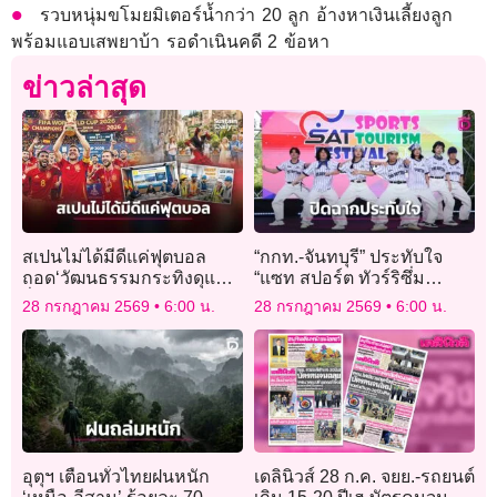
รวบหนุ่มขโมยมิเตอร์น้ำกว่า 20 ลูก อ้างหาเงินเลี้ยงลูก
พร้อมแอบเสพยาบ้า รอดำเนินคดี 2 ข้อหา
ข่าวล่าสุด
สเปนไม่ได้มีดีแค่ฟุตบอล
“กกท.-จันทบุรี” ประทับใจ
ถอด‘วัฒนธรรมกระทิงดุแห่ง
“แซท สปอร์ต ทัวร์ริซึ่ม
ยั่งยืน’
เฟสติวัล” ปิดฉากอย่างงดงาม
28 กรกฎาคม 2569
6:00 น.
28 กรกฎาคม 2569
6:00 น.
อุตุฯ เตือนทั่วไทยฝนหนัก
เดลินิวส์ 28 ก.ค. จยย.-รถยนต์