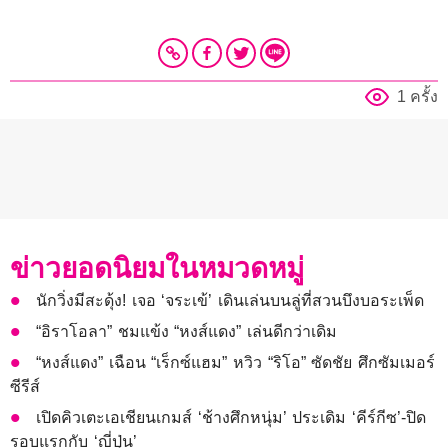
1 ครั้ง
ข่าวยอดนิยมในหมวดหมู่
นักวิ่งมีสะดุ้ง! เจอ ‘จระเข้’ เดินเล่นบนลู่ที่สวนบึงบอระเพ็ด
“อิราโอลา” ชมแข้ง “หงส์แดง” เล่นดีกว่าเดิม
“หงส์แดง” เฉือน “เร็กซ์แฮม” หวิว “ริโอ” ซัดชัย ศึกซัมเมอร์
ซีรีส์
เปิดคิวเตะเอเชียนเกมส์ ‘ช้างศึกหนุ่ม’ ประเดิม ‘คีร์กีซ’-ปิด
รอบแรกกับ ‘ญี่ปุ่น’