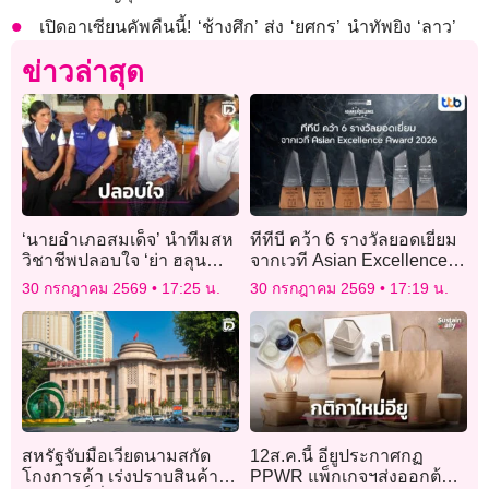
เปิดอาเซียนคัพคืนนี้! ‘ช้างศึก’ ส่ง ‘ยศกร’ นำทัพยิง ‘ลาว’
ข่าวล่าสุด
‘นายอำเภอสมเด็จ’ นำทีมสห
ทีทีบี คว้า 6 รางวัลยอดเยี่ยม
วิชาชีพปลอบใจ ‘ย่า ฮลุน
จากเวที Asian Excellence
โซโล่’ เสียชีวิตปริศนาใน
Award 2026
30 กรกฎาคม 2569
17:25 น.
30 กรกฎาคม 2569
17:19 น.
จอร์เจีย
สหรัฐจับมือเวียดนามสกัด
12ส.ค.นี้ อียูประกาศกฏ
โกงการค้า เร่งปราบสินค้า
PPWR แพ็กเกจฯส่งออกต้อง