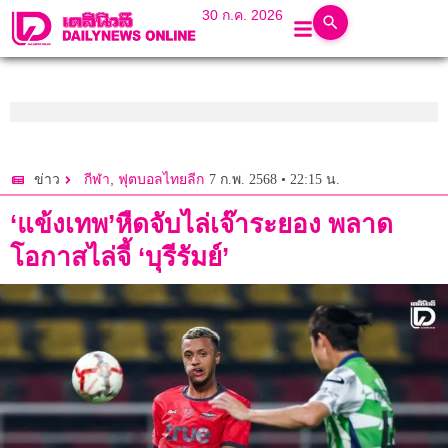
30 ก.ค. 2026
,
7 ก.พ. 2568 • 22:15 น.
ข่าว
กีฬา
ฟุตบอลไทยลีก
‘แข้งเทพ’หืดจับไล่เจ๊าระยอง พลาด
โอกาสไล่จี้ ‘บุรีรัมย์’