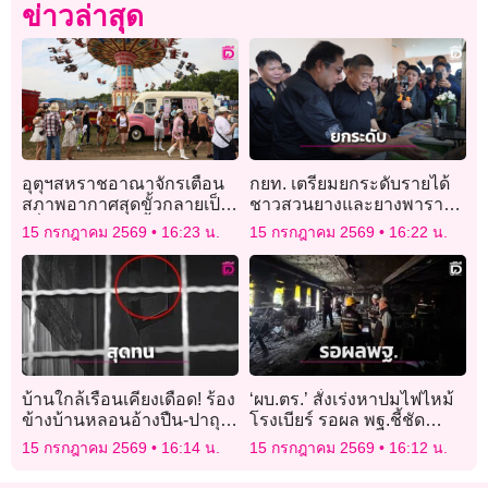
ข่าวล่าสุด
อุตุฯสหราชอาณาจักรเตือน
กยท. เตรียมยกระดับรายได้
สภาพอากาศสุดขั้วกลายเป็น
ชาวสวนยางและยางพารา
“เรื่องปกติ” มากขึ้นใน
ไทยสู่มาตรฐานสากล
15 กรกฎาคม 2569
16:23 น.
15 กรกฎาคม 2569
16:22 น.
ประเทศ
บ้านใกล้เรือนเคียงเดือด! ร้อง
‘ผบ.ตร.’ สั่งเร่งหาปมไฟไหม้
ข้างบ้านหลอนอ้างปืน-ปาถุง
โรงเบียร์ รอผล พฐ.ชี้ชัด
อุจจาระ คู่กรณีปัดเสียงดัง
‘อุบัติเหตุหรือประมาท’
15 กรกฎาคม 2569
16:14 น.
15 กรกฎาคม 2569
16:12 น.
อ้าง “หนูเคาะกำแพง”