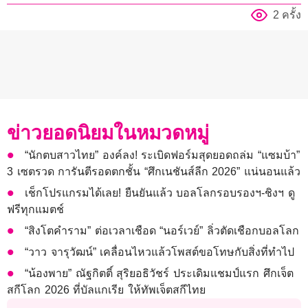
2 ครั้ง
ข่าวยอดนิยมในหมวดหมู่
“นักตบสาวไทย” องค์ลง! ระเบิดฟอร์มสุดยอดถล่ม “แซมบ้า”
3 เซตรวด การันตีรอดตกชั้น “ศึกเนชันส์ลีก 2026” แน่นอนแล้ว
เช็กโปรแกรมได้เลย! ยืนยันแล้ว บอลโลกรอบรองฯ-ชิงฯ ดู
ฟรีทุกแมตช์
“สิงโตคำราม” ต่อเวลาเชือด “นอร์เวย์” ลิ่วตัดเชือกบอลโลก
“วาว จารุวัฒน์” เคลื่อนไหวแล้วโพสต์ขอโทษกับสิ่งที่ทำไป
“น้องพาย” ณัฐกิตติ์ สุริยอธิวัชร์ ประเดิมแชมป์แรก ศึกเจ็ต
สกีโลก 2026 ที่บัลแกเรีย ให้ทัพเจ็ตสกีไทย