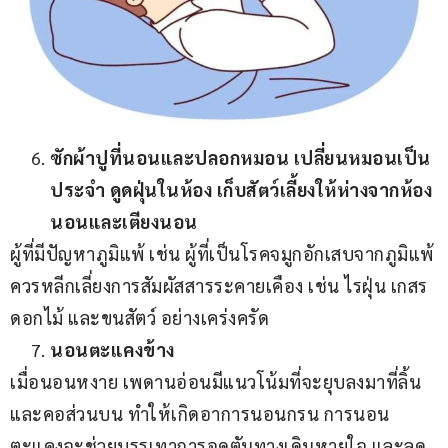
ซักผ้าปูที่นอนและปลอกหมอน เปลี่ยนหมอนเป็น
ประจำ ดูดฝุ่นในห้อง เก็บสัตว์เลี้ยงให้ห่างจากห้อง
นอนและเตียงนอน
ผู้ที่มีปัญหาภูมิแพ้ เช่น ผู้ที่เป็นโรคจมูกอักเสบจากภูมิแพ้ 
ควรหลีกเลี่ยงการสัมผัสสารระคายเคือง เช่น ไรฝุ่น เกสร
ดอกไม้ และขนสัตว์ อย่างเคร่งครัด
นอนตะแคงข้าง
เมื่อนอนหงาย เพดานอ่อนมีแนวโน้มที่จะยุบลงมาที่ลิ้น
และคอส่วนบน ทำให้เกิดอาการนอนกรน การนอน
ตะแคงจะช่วยบรรเทาการอุดตันทางเดินหายใจ และลด