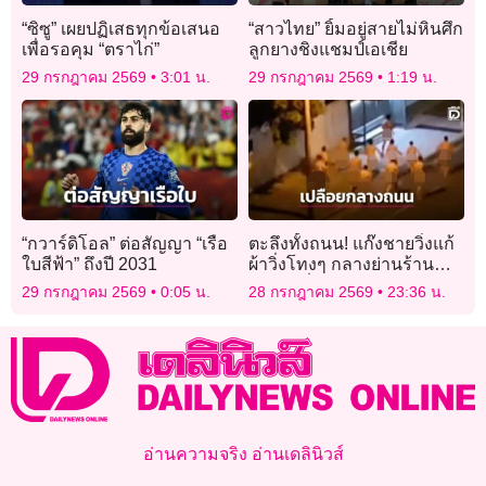
“ซิซู” เผยปฏิเสธทุกข้อเสนอ
“สาวไทย” ยิ้มอยู่สายไม่หินศึก
เพื่อรอคุม “ตราไก่”
ลูกยางชิงแชมป์เอเชีย
29 กรกฎาคม 2569
3:01 น.
29 กรกฎาคม 2569
1:19 น.
“กวาร์ดิโอล” ต่อสัญญา “เรือ
ตะลึงทั้งถนน! แก๊งชายวิ่งแก้
ใบสีฟ้า” ถึงปี 2031
ผ้าวิ่งโทงๆ กลางย่านร้าน
อาหารชื่อดังในออสเตรเลีย
29 กรกฎาคม 2569
0:05 น.
28 กรกฎาคม 2569
23:36 น.
อ่านความจริง อ่านเดลินิวส์