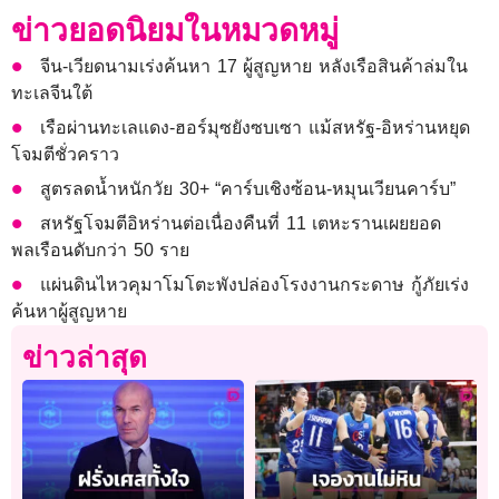
ข่าวยอดนิยมในหมวดหมู่
จีน-เวียดนามเร่งค้นหา 17 ผู้สูญหาย หลังเรือสินค้าล่มใน
ทะเลจีนใต้
เรือผ่านทะเลแดง-ฮอร์มุซยังซบเซา แม้สหรัฐ-อิหร่านหยุด
โจมตีชั่วคราว
สูตรลดน้ำหนักวัย 30+ “คาร์บเชิงซ้อน-หมุนเวียนคาร์บ”
สหรัฐโจมตีอิหร่านต่อเนื่องคืนที่ 11 เตหะรานเผยยอด
พลเรือนดับกว่า 50 ราย
แผ่นดินไหวคุมาโมโตะพังปล่องโรงงานกระดาษ กู้ภัยเร่ง
ค้นหาผู้สูญหาย
ข่าวล่าสุด