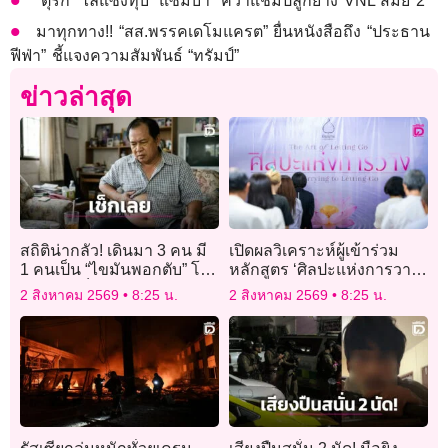
“ตุรกี” ไล่แซงทุบ “แซมบ้า” คว้าแชมป์ลูกยาง VNL สมัย 2
มาทุกทาง!! “สส.พรรคเดโมแครต” ยื่นหนังสือถึง “ประธาน
ฟีฟ่า” ชี้แจงความสัมพันธ์ “ทรัมป์”
ข่าวล่าสุด
สถิติน่ากลัว! เดินมา 3 คน มี
เปิดผลวิเคราะห์ผู้เข้าร่วม
1 คนเป็น “ไขมันพอกตับ” โดย
หลักสูตร ‘ศิลปะแห่งการวาง’
ไม่รู้ตัว! เช็ก 10 สัญญาณ
ยืนยัน ‘ปฏิบัติธรรม’ ลด
2 สิงหาคม 2569
8:25 น.
2 สิงหาคม 2569
8:25 น.
เตือน ก่อนลามเป็นมะเร็งตับ
ความเครียดได้จริง