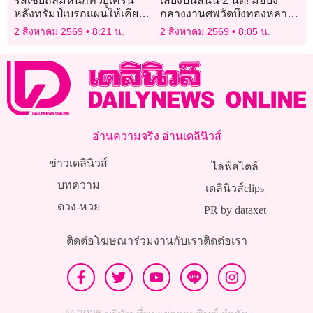
รัสเซียถล่มหนักทั่วยูเครน
เสียงปืนสนั่น 2 นัด! มือยิง
หลังทรัมป์เบรกแผนให้เคียฟ
กลางงานศพวัดบึงทองหลาง
ผลิตแพทริออต
หมดสติ แฟนสาวปลอดภัย
2 สิงหาคม 2569
8:21 น.
2 สิงหาคม 2569
8:05 น.
อ่านความจริง อ่านเดลินิวส์
ข่าวเดลินิวส์
ไลฟ์สไตล์
บทความ
เดลินิวส์clips
ดวง-หวย
PR by dataxet
ติดต่อโฆษณา
ร่วมงานกับเรา
ติดต่อเรา