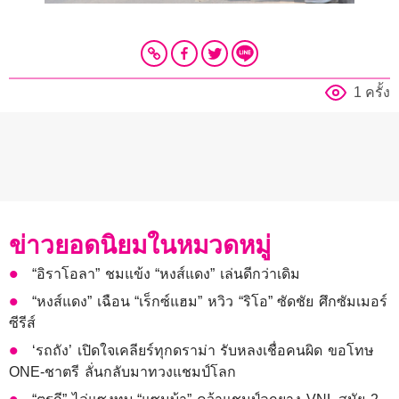
1 ครั้ง
ข่าวยอดนิยมในหมวดหมู่
“อิราโอลา” ชมแข้ง “หงส์แดง” เล่นดีกว่าเดิม
“หงส์แดง” เฉือน “เร็กซ์แฮม” หวิว “ริโอ” ซัดชัย ศึกซัมเมอร์
ซีรีส์
‘รถถัง’ เปิดใจเคลียร์ทุกดราม่า รับหลงเชื่อคนผิด ขอโทษ
ONE-ชาตรี ลั่นกลับมาทวงแชมป์โลก