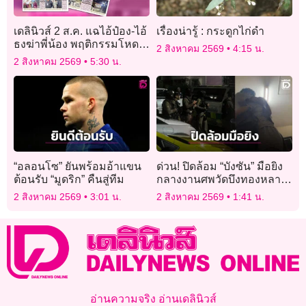
เดลินิวส์ 2 ส.ค. แฉไอ้ป๋อง-ไอ้
เรื่องน่ารู้ : กระดูกไก่ดำ
ธงฆ่าพี่น้อง พฤติกรรมโหด
2 สิงหาคม 2569
4:15 น.
สังหารยกครัวพ่อแม่ลูก
2 สิงหาคม 2569
5:30 น.
“อลอนโซ” ยันพร้อมอ้าแขน
ด่วน! ปิดล้อม “บังซัน” มือยิง
ต้อนรับ “มูดริก” คืนสู่ทีม
กลางงานศพวัดบึงทองหลาง
ถือปืนไลฟ์สดอยู่กับแฟนสาว
2 สิงหาคม 2569
3:01 น.
2 สิงหาคม 2569
1:41 น.
ในห้อง
อ่านความจริง อ่านเดลินิวส์