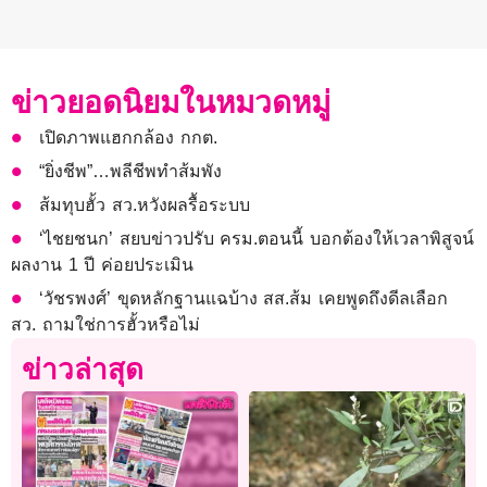
ข่าวยอดนิยมในหมวดหมู่
เปิดภาพแฮกกล้อง กกต.
“ยิ่งชีพ”…พลีชีพทำส้มพัง
ส้มทุบฮั้ว สว.หวังผลรื้อระบบ
‘ไชยชนก’ สยบข่าวปรับ ครม.ตอนนี้ บอกต้องให้เวลาพิสูจน์
ผลงาน 1 ปี ค่อยประเมิน
‘วัชรพงศ์’ ขุดหลักฐานแฉบ้าง สส.ส้ม เคยพูดถึงดีลเลือก
สว. ถามใช่การฮั้วหรือไม่
ข่าวล่าสุด