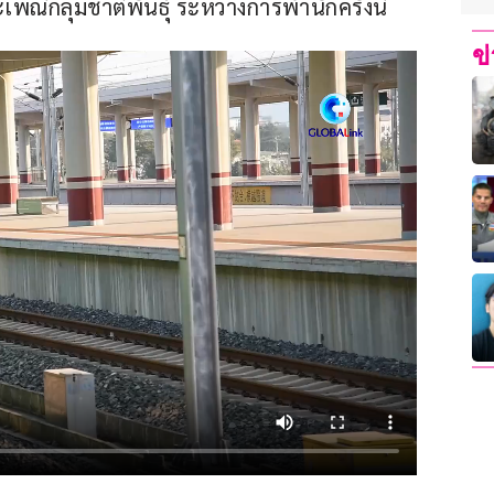
ีกลุ่มชาติพันธุ์ ระหว่างการพำนักครั้งนี้
ข