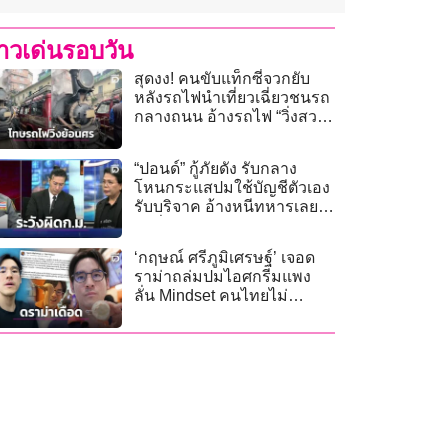
่าวเด่นรอบวัน
สุดงง! คนขับแท็กซี่จวกยับ
หลังรถไฟนำเที่ยวเฉี่ยวชนรถ
กลางถนน อ้างรถไฟ “วิ่งสวน
เลน”
“ปอนด์” กู้ภัยดัง รับกลาง
โหนกระแสปมใช้บัญชีตัวเอง
รับบริจาค อ้างหนีทหารเลย
ใช้ชื่อสมาคมไม่ได้
‘กฤษณ์ ศรีภูมิเศรษฐ์’ เจอด
ราม่าถล่มปมไอศกรีมแพง
ลั่น Mindset คนไทยไม่
พัฒนา-อยู่แต่ในกะลา