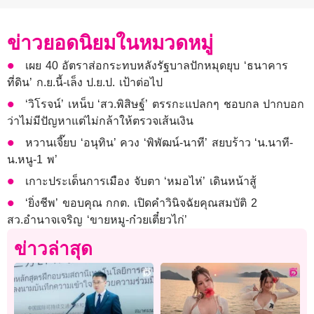
ข่าวยอดนิยมในหมวดหมู่
เผย 40 อัตราส่อกระทบหลังรัฐบาลปักหมุดยุบ ‘ธนาคาร
ที่ดิน’ ก.ย.นี้-เล็ง ป.ย.ป. เป้าต่อไป
‘วิโรจน์’ เหน็บ ‘สว.พิสิษฐ์’ ตรรกะแปลกๆ ชอบกล ปากบอก
ว่าไม่มีปัญหาแต่ไม่กล้าให้ตรวจเส้นเงิน
หวานเจี๊ยบ ‘อนุทิน’ ควง ‘พิพัฒน์-นาที’ สยบร้าว ‘น.นาที-
น.หนู-1 พ’
เกาะประเด็นการเมือง จับตา ‘หมอไห่’ เดินหน้าสู้
‘ยิ่งชีพ’ ขอบคุณ กกต. เปิดคำวินิจฉัยคุณสมบัติ 2
สว.อำนาจเจริญ ‘ขายหมู-ก๋วยเตี๋ยวไก่’
ข่าวล่าสุด