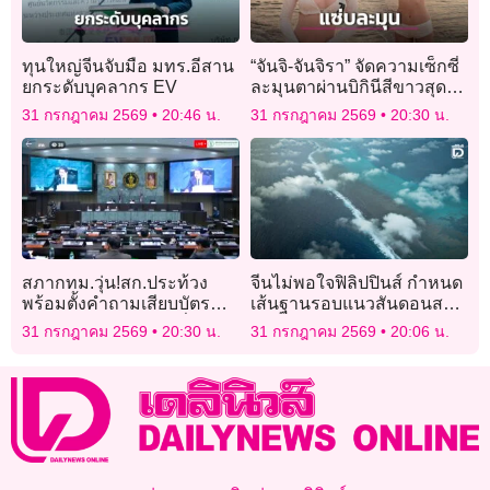
ทุนใหญ่จีนจับมือ มทร.อีสาน
“จันจิ-จันจิรา” จัดความเซ็กซี่
ยกระดับบุคลากร EV
ละมุนตาผ่านบิกินีสีขาวสุด
แซ่บ ท่ามกลางวิวทะเลยาม
31 กรกฎาคม 2569
20:46 น.
31 กรกฎาคม 2569
20:30 น.
พระอาทิตย์ตกดิน
สภากทม.วุ่น!สก.ประท้วง
จีนไม่พอใจฟิลิปปินส์ กำหนด
พร้อมตั้งคำถามเสียบบัตร
เส้นฐานรอบแนวสันดอนสกา
แทนกันหรือไม่ ขณะที่
ร์โบโรห์
31 กรกฎาคม 2569
20:30 น.
31 กรกฎาคม 2569
20:06 น.
สก.ยานนาวา พรรคป
ชน.ยอมรับใช้เครื่องคนอื่น
เสียบลงคะแนนเพราะของตน
เสีย