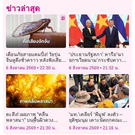
ข่าวล่าสุด
เตือนภัยสายแคมปิ้ง! วัยรุ่น
‘ประธานรัฐสภา’ หารือ’นา
จีนหูตึงชั่วคราว หลังฟังเสียง
ยกฯเวียดนาม’กระชับความ
จักจั่นร้องระงมในป่านาน 4
ร่วมมือ งานนิติบัญญัติ เน้น
6 สิงหาคม 2569
22:30 น.
6 สิงหาคม 2569
21:32 น.
ชั่วโมง
ป้องกัน – ปราบปรามยาเสพ
ติด
ตะลึง! เผยภาพ “คลื่น
‘มท.’เคลียร์ ‘พีมูฟ’ ลงตัว –
พลาสมา” บนพื้นผิวดวง
ยุติชุมนุม เคาะนัดถกคณะ
อาทิตย์เป็นครั้งแรก
อนุฯร่วมแก้ปัญหาที่ดินทำกิน
6 สิงหาคม 2569
21:30 น.
6 สิงหาคม 2569
21:16 น.
19 ส.ค.นี้