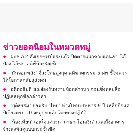
ข่าวยอดนิยมในหมวดหมู่
ผบช.ภ.2 สั่งเอกซเรย์สระแก้ว ปิดตายแนวชายแดนล่า ‘ไอ้
ป๋อง-ไอ้ธง’ คดีพี่น้องรัสเซีย
‘กันจอมพลัง’ จี้ลงโทษสูงสุด คดีฆาตกรรม 5 ศพ ชี้ไม่ควร
ได้โอกาสกลับสู่สังคม
อดีตอธิบดี สถ.ย่องรับทราบข้อกล่าวหา ก่อนชิ่งหลบสื่อ
ปฏิเสธทุกข้อกล่าวหา
“ยุติธรรม” ยอมรับ “ไทย” ห่างโทษประหาร 9 ปี เหลืออีกแค่
ปีเดียวครบ 10 จะถูกยกเลิกโดยทางปฎิบัติ
‘น้องเทียน’ เอะใจแต่แรก ‘ภาษา-โอนเงิน’ แฉแก๊งอวตาร
จ้างส่งพัสดุแบบกระชั้นชิด