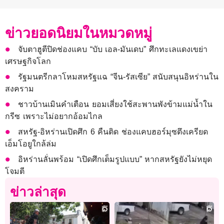
ข่าวยอดนิยมในหมวดหมู่
จับตาฮูตีปิดช่องแคบ “บับ เอล-มันเดบ” ศึกทะเลแดงเขย่า
เศรษฐกิจโลก
รัฐมนตรีกลาโหมสหรัฐแฉ “จีน-รัสเซีย” สนับสนุนอิหร่านใน
สงคราม
ชาวบ้านเมินคำเตือน ยอมเสี่ยงใช้สะพานพังข้ามแม่น้ำใน
กรีซ เพราะไม่อยากอ้อมไกล
สหรัฐ-อิหร่านเปิดศึก 6 คืนติด ช่องแคบฮอร์มุซตึงเครียด
เอ็มโอยูใกล้ล่ม
อิหร่านลั่นพร้อม “เปิดศึกเต็มรูปแบบ” หากสหรัฐยังไม่หยุด
โจมตี
ข่าวล่าสุด