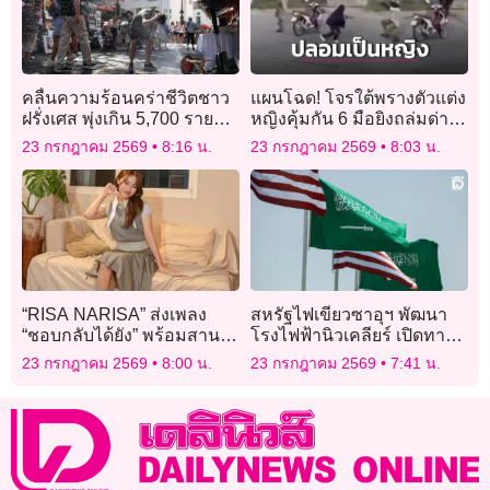
คลื่นความร้อนคร่าชีวิตชาว
แผนโฉด! โจรใต้พรางตัวแต่ง
ฝรั่งเศส พุ่งเกิน 5,700 ราย
หญิงคุ้มกัน 6 มือยิงถล่มด่าน
ภายใน 2 สัปดาห์
ทหารพรานพลีชีพ 5 นาย
23 กรกฎาคม 2569
8:16 น.
23 กรกฎาคม 2569
8:03 น.
“RISA NARISA” ส่งเพลง
สหรัฐไฟเขียวซาอุฯ พัฒนา
“ชอบกลับได้ยัง” พร้อมสาน
โรงไฟฟ้านิวเคลียร์ เปิดทาง
ต่อจาก “my daisy” โดนใจ
เสริมสมรรถนะยูเรเนียม
23 กรกฎาคม 2569
8:00 น.
23 กรกฎาคม 2569
7:41 น.
แฟนๆหนักมาก