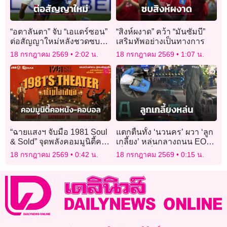
“อตาลันตา” จับ “เอแดร์ซอน”
“สิงห์ผงาด” คว้า “มันซัมบี”
ต่อสัญญาใหม่หลังชวดซบผี
เสริมทัพอย่างเป็นทางการ
แดง
18 กรกฎาคม 2569
2:02 น.
18 กรกฎาคม 2569
1:07 น.
“ฉายแสงฯ จับมือ 1981 Soul
แตกตื่นทั้ง ‘นวนคร’ ผวา ‘ลูก
& Sold” จุดพลังคอมมูนิตี้คอ
เกลี้ยง’ หล่นกลางถนน EOD
หนัง-คอบอล
เก็บกู้ พบเป็นเพียง ‘โมเดล
18 กรกฎาคม 2569
0:42 น.
18 กรกฎาคม 2569
0:15 น.
ระเบิด M67’