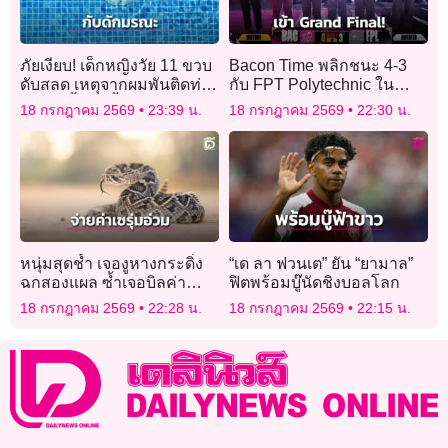
ภัยเงียบ! เด็กหญิงวัย 11 ขวบ
Bacon Time พลิกชนะ 4-3
ดับสลด เหตุจากผมพันติดท่อ
กับ FPT Polytechnic ใน
ระบายน้ำจนขึ้นจากก้นสระ
APL 2026!
18 กรกฎาคม 2569
23:39 น.
18 กรกฎาคม 2569
22:30 น.
ไม่ได้
หนุ่มสุดช้ำ เจองูหางกระดิ่ง
“เด ลา ฟวนเต” ยัน “ยามาล”
ฉกสองแผล ซ้ำเจอบิลค่า
ฟิตพร้อมบู๊นัดชิงบอลโลก
รักษาอ่วม 1.3 ล้านดอลลาร์
18 กรกฎาคม 2569
22:28 น.
18 กรกฎาคม 2569
22:15 น.