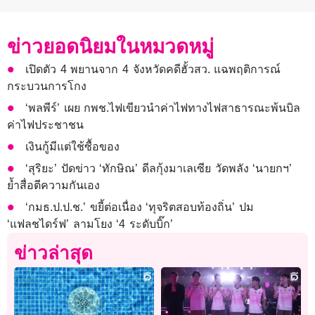
ข่าวยอดนิยมในหมวดหมู่
เปิดตัว 4 พยานจาก 4 จังหวัดคดีฮั้วสว. แฉพฤติการณ์
กระบวนการโกง
‘พลพีร์’ เผย กพช.ไฟเขียวนำค่าไฟทางไฟสาธารณะพ้นบิล
ค่าไฟประชาชน
เงินกู้มีแต่ใช้ซื้อของ
‘สุริยะ’ ปัดข่าว ‘ทักษิณ’ ดีลกุ้งมาเลเซีย วัดพลัง ‘นายกฯ’
ย้ำสื่อตีความกันเอง
‘กมธ.ป.ป.ช.’ ขยี้ต่อเนื่อง ‘ทุจริตสอบท้องถิ่น’ ปม
‘แฟลชไดร์ฟ’ ลามโยง ‘4 ระดับบิ๊ก’
ข่าวล่าสุด