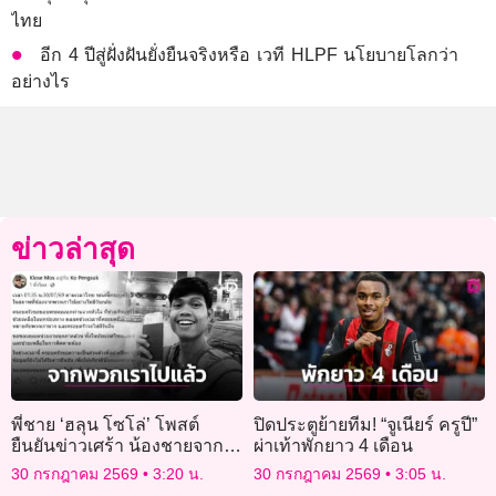
ไทย
อีก 4 ปีสู่ฝั่งฝันยั่งยืนจริงหรือ เวที HLPF นโยบายโลกว่า
อย่างไร
ข่าวล่าสุด
พี่ชาย ‘ฮลุน โซโล่’ โพสต์
ปิดประตูย้ายทีม! “จูเนียร์ ครูปี”
ยืนยันข่าวเศร้า น้องชายจาก
ผ่าเท้าพักยาว 4 เดือน
พวกเราไปอย่างไม่มีวันกลับ
30 กรกฎาคม 2569
3:20 น.
30 กรกฎาคม 2569
3:05 น.