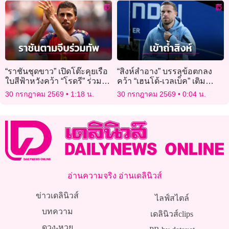
“ราชันชุดขาว” เปิดโต๊ะคุยเรือ
“สิงห์สำอาง” บรรลุข้อตกลง
ใบสีฟ้าหวังคว้า “โรดรี” ร่วม
คว้า “เฮนโด้-เวลเบ็ค” เติม
ทัพ
ความเก๋า
30 กรกฎาคม 2569
1:18 น.
30 กรกฎาคม 2569
0:04 น.
อ่านความจริง อ่านเดลินิวส์
ข่าวเดลินิวส์
ไลฟ์สไตล์
บทความ
เดลินิวส์clips
ดวง-หวย