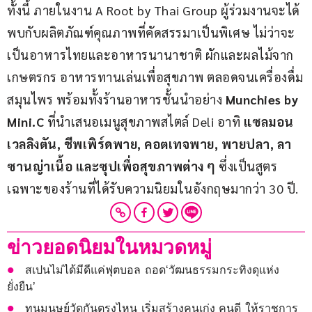
ทั้งนี้ ภายในงาน A Root by Thai Group ผู้ร่วมงานจะได้
พบกับผลิตภัณฑ์คุณภาพที่คัดสรรมาเป็นพิเศษ ไม่ว่าจะ
เป็นอาหารไทยและอาหารนานาชาติ ผักและผลไม้จาก
เกษตรกร อาหารทานเล่นเพื่อสุขภาพ ตลอดจนเครื่องดื่ม
สมุนไพร พร้อมทั้งร้านอาหารชั้นนำอย่าง 
Munchies by 
Mini.C
 ที่นำเสนอเมนูสุขภาพสไตล์ Deli อาทิ 
แซลมอน
เวลลิงตัน, ชีพเพิร์ดพาย, คอตเทจพาย, พายปลา, ลา
ซานญ่าเนื้อ และซุปเพื่อสุขภาพต่าง ๆ
 ซึ่งเป็นสูตร
เฉพาะของร้านที่ได้รับความนิยมในอังกฤษมากว่า 30 ปี.
ข่าวยอดนิยมในหมวดหมู่
สเปนไม่ได้มีดีแค่ฟุตบอล ถอด‘วัฒนธรรมกระทิงดุแห่ง
ยั่งยืน’
ทุนมนุษย์วัดกันตรงไหน เริ่มสร้างคนเก่ง คนดี ให้ราชการ