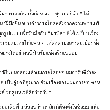
การเจอกันครั้งก่อน แต่ “ซุปเปอร์เล็ก” ไม่
ัฒนาฝีมือขึ้นอย่างก้าวกระโดดหลังจากความพ่ายแพ้
ุกรูปแบบเพื่อรับมือกับ “นาบิล” ที่ได้เปรียบเรื่อง
ชียลมีเดียให้แฟน ๆ ได้ติดตามอย่างต่อเนื่อง ซึ่ง
อย่างใดอย่างหนึ่งในวันแข่งจริงแน่นอน 
นอร์ยืนบนกล่องแล้วผมกระโดดชก ผมการันตีว่าจะ
ิล เป็นคู่ชกที่สูงมาก ส่วนเรื่องของแผนการชก ตอน
พรส์ รอดูบนเวทีดีกว่าครับ”
้อมเต็มที่ แน่นอนว่า นาบิล ก็ต้องตั้งใจซ้อมมาเต็ม