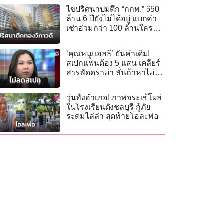
ไขปริศนาปมตึก “กกพ.” 650
ล้าน 6 ปียังไม่ได้อยู่ แบกค่า
เช่าอ่วมกว่า 100 ล้านใคร
จ่าย?
‘คุณหนูแอลลี่’ ยันคำเดิม!
สเปกแฟนต้อง 5 แสน เคลียร์
สารพัดดราม่า ลั่นถ้าหาไม่ได้
ขอมุ่งหาเงินอยู่คนเดียว
วุ่นทั้งอําเภอ! ภาพจระเข้โผล่
ในโรงเรียนดังชลบุรี กู้ภัย
ระดมไล่ล่า สุดท้ายโอละพ่อ