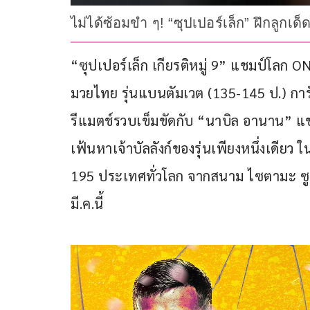
ไม่ได้ซ้อมขำ ๆ! “ซุปเปอร์เล็ก” ฝึกลูกเ
“ซุปเปอร์เล็ก เกียรติหมู่ 9” แชมป์โลก O
มวยไทย รุ่นแบนตัมเวต (135-145 ป.) การ
รีแมตช์รวบเข็มขัดกับ “นาบิล อานาน” แช
เฟ้นหาเจ้าบัลลังก์ของรุ่นเพียงหนึ่งเดียว ใ
195 ประเทศทั่วโลก จากสนาม ไซตามะ ซูเปอ
มี.ค.นี้