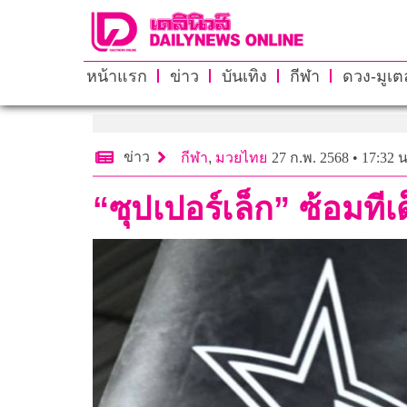
หน้าแรก
ข่าว
บันเทิง
กีฬา
ดวง-มูเตล
ข่าว
กีฬา
,
มวยไทย
27 ก.พ. 2568 • 17:32 น
“ซุปเปอร์เล็ก” ซ้อมท