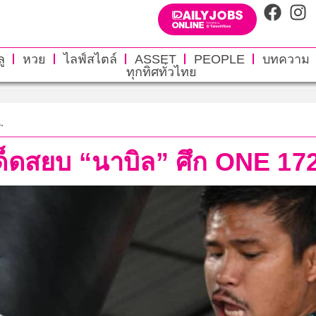
ู
หวย
ไลฟ์สไตล์
ASSET
PEOPLE
บทความ
ทุกทิศทั่วไทย
.
ีเด็ดสยบ “นาบิล” ศึก ONE 17