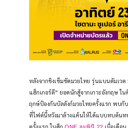
หลังจากชิงเข็มขัดมวยไทย รุ่นแบนตัมเ
แฮ็กเกอร์ตี” ยอดนักสู้จากเกาะอังกฤษ ในศ
ฤกษ์ป้องกันบัลลังก์มวยไทยครั้งแรก พบกั
ที่ไฟต์นี้หวังมาล้างแค้นให้ได้แบบทบ
ครั้งแรก ในศึก 
 เมื่อเดือน
ONE ลุมพินี 22