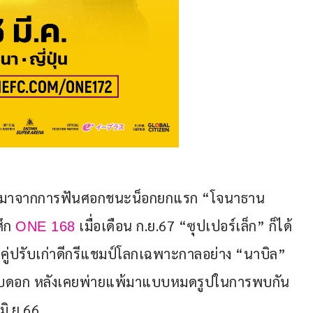
วต มาจากการฟันศอกชนะน็อกยกแรก “โจนาธาน 
ึก 
 เมื่อเดือน ก.ย.67 “ซุปเปอร์เล็ก” ก็ได้
ONE 168
บคู่ปรับเก่าดีกรีแชมป์โลกเฉพาะกาลอย่าง “นาบิล” 
ต้นทบดอก หลังเคยพ่ายแพ้มาแบบหมดรูปในการพบกัน
 มิ.ย.66