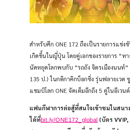
สำหรับศึก ONE 172 ถือเป็นรายการแข่งขันศิ
เกิดขึ้นในญี่ปุ่น โดยคู่เอกของรายการ “ทา
นัดหยุดโลกพบกับ “รถถัง จิตรเมืองนนท์
135 ป.) ในกติกาคิกบ็อกซิ่ง รุ่นฟลายเวต ซ
แชมป์โลก ONE จัดเต็มอีกถึง 5 คู่ในอีเวนต์
แฟนกีฬาการต่อสู้ที่สนใจเข้าชมในสนา
ได้ที่
 (บัตร VVIP
bit.ly/ONE172_global