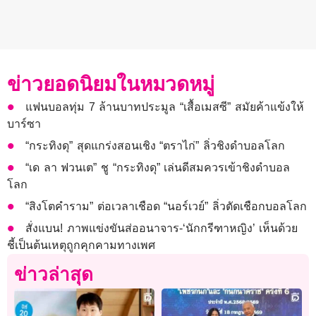
ข่าวยอดนิยมในหมวดหมู่
แฟนบอลทุ่ม 7 ล้านบาทประมูล “เสื้อเมสซี” สมัยค้าแข้งให้
บาร์ซา
“กระทิงดุ” สุดแกร่งสอนเชิง “ตราไก่” ลิ่วชิงดำบอลโลก
“เด ลา ฟวนเต” ชู “กระทิงดุ” เล่นดีสมควรเข้าชิงดำบอล
โลก
“สิงโตคำราม” ต่อเวลาเชือด “นอร์เวย์” ลิ่วตัดเชือกบอลโลก
สั่งแบน! ภาพแข่งขันส่ออนาจาร-‘นักกรีฑาหญิง’ เห็นด้วย
ชี้เป็นต้นเหตุถูกคุกคามทางเพศ
ข่าวล่าสุด