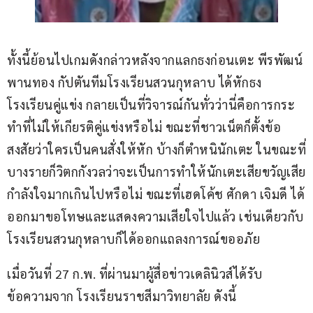
ทั้งนี้ย้อนไปเกมดังกล่าวหลังจากแลกธงก่อนเตะ พีรพัฒน์ 
พานทอง กัปตันทีมโรงเรียนสวนกุหลาบ ได้หักธง
โรงเรียนคู่แข่ง กลายเป็นที่วิจารณ์กันทั่วว่านี่คือการกระ
ทำที่ไม่ให้เกียรติคู่แข่งหรือไม่ ขณะที่ชาวเน็ตก็ตั้งข้อ
สงสัยว่าใครเป็นคนสั่งให้หัก บ้างก็ตำหนินักเตะ ในขณะที่
บางรายก็วิตกกังวลว่าจะเป็นการทำให้นักเตะเสียขวัญเสีย
กำลังใจมากเกินไปหรือไม่ ขณะที่เฮดโค้ช ศักดา เจิมดี ได้
ออกมาขอโทษและแสดงความเสียใจไปแล้ว เช่นเดียวกับ
โรงเรียนสวนกุหลาบก็ได้ออกแถลงการณ์ขออภัย
เมื่อวันที่ 27 ก.พ. ที่ผ่านมาผู้สื่อข่าวเดลินิวส์ได้รับ
ข้อความจาก โรงเรียนราชสีมาวิทยาลัย ดังนี้