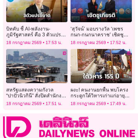
บิทคับ ชี้ AI-พลังงาน-
‘สุวัจน์’ มอบรางวัล ‘เพชร
ภูมิรัฐศาสตร์ คือ 3 ตัวแปร
กนก-กนกนาคราช’ เชิดชู
ชี้ขาดเศรษฐกิจใหม่
เกียรติคนดีศรีแผ่นดินและผู้
18 กรกฎาคม 2569
17:53 น.
18 กรกฎาคม 2569
17:52 น.
เสียสละ
สหรัฐแสดงความกังวล
ผงะ! คนงานยกพื้น พบโครง
“ปาปัวนิวกินี” สั่งปิดสำนักงาน
กระดูกใต้วิหารเก่าแก่อายุ
ไต้หวันตามคำขู่ “จีน”
155 ปี วัดดังกลางกรุง
18 กรกฎาคม 2569
17:51 น.
18 กรกฎาคม 2569
17:49 น.