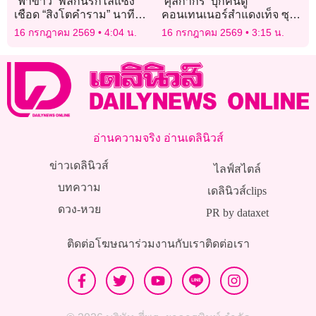
“ฟ้าขาว” พลิกนรกไล่แซง
‘ศุลกากร’ บุกค้นตู้
เชือด “สิงโตคำราม” นาที
คอนเทนเนอร์สำแดงเท็จ ซุก
บาป
ช่อดอกกัญชา-ผงกระท่อม
16 กรกฎาคม 2569
4:04 น.
16 กรกฎาคม 2569
3:15 น.
กว่า 17.8 ล้าน
อ่านความจริง อ่านเดลินิวส์
ข่าวเดลินิวส์
ไลฟ์สไตล์
บทความ
เดลินิวส์clips
ดวง-หวย
PR by dataxet
ติดต่อโฆษณา
ร่วมงานกับเรา
ติดต่อเรา