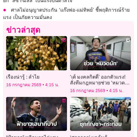
ยก “ลิซ่า-มิลลิ” เป็นแรงบันดาลใจ
ศาลไม่อนุญาตประกัน ‘แก๊งพ่อ-แม่ทิพย์’ ชี้พฤติการณ์ร้าย
แรง เป็นภัยความมั่นคง
ข่าวล่าสุด
เรื่องน่ารู้ : ลำไย
‘เต้ มงคลกิตติ์’ ออกตัวแรง!
สั่งทีมกฎหมายช่วย ‘หมวด
16 กรกฎาคม 2569
4:15 น.
นัท’ สู้ทุกคดี มั่นใจความ
16 กรกฎาคม 2569
4:15 น.
บริสุทธิ์