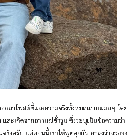
 ได้ออกมาโพสต์ชี้แจงความจริงทั้งหมดแบบแมนๆ โดย
ิง และเกิดจากอารมณ์ชั่ววูบ ซึ่งระบุเป็นข้อความว่า 
นจริงครับ แต่ตอนนี้เราได้พูดคุยกัน ตกลงว่าจะลอง