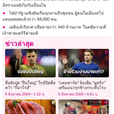
อิสราเอลยังไม่รับเงื่อนไข
ไฟป่ารัฐวอชิงตันเริ่มลุกลามถึงชุมชน ผู้คนในเมืองสโป
แคนอพยพแล้วกว่า 64,000 คน
เดลีเมล์เรียกค่าเสียหายกว่า 440 ล้านบาท ในคดีความที่
เจ้าชายแฮร์รีพ่ายแพ้
ข่าวล่าสุด
สื่อดังปูด “ปืนใหญ่” ใกล้ปิดดีล
“แลมพาร์ด” จ้องยืม “มูดริก”
คว้า “กิมาไรส์”
เสริมแนวรุกช้างกระทืบโรง
5 สิงหาคม 2569
1:32 น.
5 สิงหาคม 2569
0:01 น.