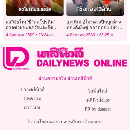
ผลวิจัยใหม่ชี้ “ลดโปรตีน”
สุดเหิม! 2โจรควงปืนบุกห้าง
อาจช่วยชะลอวัยและยืด
ทองดังยิงขู่ กวาดทอง 184
อายุขัยได้ดีกว่า
บาท ค่ากว่า 13 ล้าน
4 สิงหาคม 2569
23:34 น.
4 สิงหาคม 2569
23:25 น.
อ่านความจริง อ่านเดลินิวส์
ข่าวเดลินิวส์
ไลฟ์สไตล์
บทความ
เดลินิวส์clips
ดวง-หวย
PR by dataxet
ติดต่อโฆษณา
ร่วมงานกับเรา
ติดต่อเรา