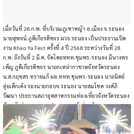
เมื่อวันที่ 28 ก.พ. ที่บริเวณภูเขาหญ้า อ.เมือง จ.ระนอง 
นายสุพจน์ ภูติเกียรติขจร ผวจ.ระนอง เป็นประธานเปิด
งาน Khao Ya Fest ครั้งที่ 4 ปี 2568 ระหว่างวันที่ 28 
ก.พ. ถึงวันที่ 2 มี.ค. จัดโดยททท.ชุมพร-ระนอง มีนางพร
เพ็ญ ภูติเกียรติขจร นายกเหล่ากาชาดจังหวัดระนอง 
น.ส.กฤชสร ทรายแก้ ผอ.ททท.ชุมพร-ระนอง นายนิตย์ 
อุ่ยเต็กเค้ง รองนายกอบจ.ระนอง นายสมโชค วงศ์ภิ
วัฒนา ประธานสภาอุตสาหกรรมท่องเที่ยวจังหวัดระนอง 
หัวหน้าส่วนราชการ ประชาชนเข้าร่วมจำนวนมาก