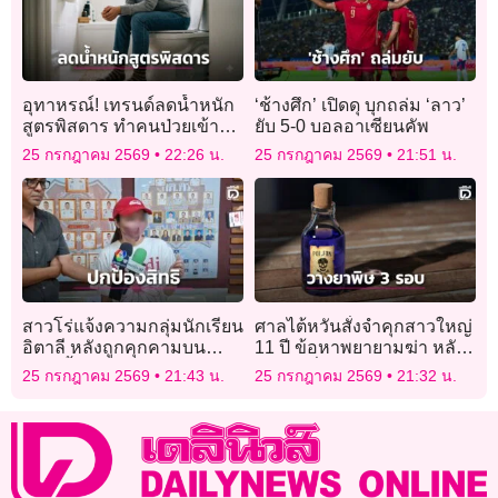
อุทาหรณ์! เทรนด์ลดน้ำหนัก
‘ช้างศึก’ เปิดดุ บุกถล่ม ‘ลาว’
สูตรพิสดาร ทำคนป่วยเข้า
ยับ 5-0 บอลอาเซียนคัพ
โรงพยาบาลเพียบ
25 กรกฎาคม 2569
22:26 น.
25 กรกฎาคม 2569
21:51 น.
สาวโร่แจ้งความกลุ่มนักเรียน
ศาลไต้หวันสั่งจำคุกสาวใหญ่
อิตาลี หลังถูกคุกคามบน
11 ปี ข้อหาพยายามฆ่า หลัง
BTS ย้ำปกป้องสิทธิตนเอง
วางยาเบื่อหนูอดีตแฟนถึง 3
25 กรกฎาคม 2569
21:43 น.
25 กรกฎาคม 2569
21:32 น.
รอบ