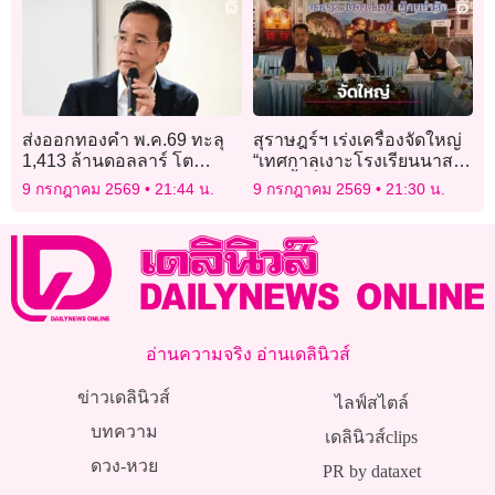
ส่งออกทองคำ พ.ค.69 ทะลุ
สุราษฎร์ฯ เร่งเครื่องจัดใหญ่
1,413 ล้านดอลลาร์ โต
“เทศกาลเงาะโรงเรียนนาสาร
55.75% หลังธนาคารกลาง
GI ครั้งที่ 34” โชว์ของดีเมือง
9 กรกฎาคม 2569
21:44 น.
9 กรกฎาคม 2569
21:30 น.
ทั่วโลกแห่ตุน
คนดี 20–31 ก.ค.นี้
อ่านความจริง อ่านเดลินิวส์
ข่าวเดลินิวส์
ไลฟ์สไตล์
บทความ
เดลินิวส์clips
ดวง-หวย
PR by dataxet