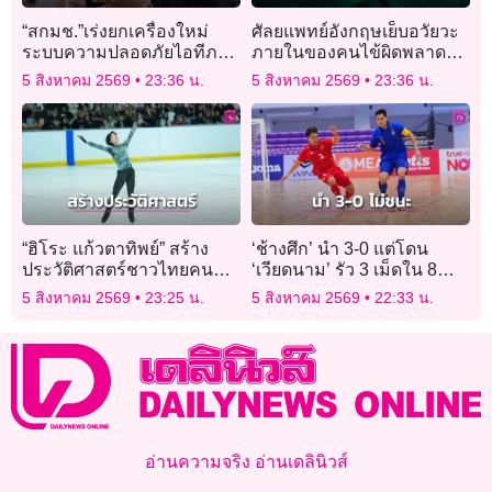
“สกมช.”เร่งยกเครื่องใหม่
ศัลยแพทย์อังกฤษเย็บอวัยวะ
ระบบความปลอดภัยไอทีภาค
ภายในของคนไข้ผิดพลาด
รัฐ 300 กรม ป้องกันข้อมูล
ทำอุจจาระไร้ทางระบาย
5 สิงหาคม 2569
23:36 น.
5 สิงหาคม 2569
23:36 น.
หลุดอีกในอนาคต
“ฮิโระ แก้วตาทิพย์” สร้าง
‘ช้างศึก’ นำ 3-0 แต่โดน
ประวัติศาสตร์ชาวไทยคน
‘เวียดนาม’ รัว 3 เม็ดใน 8
แรก ผงาดคว้าแชมป์ศึกฟิกเก
นาที ตีเจ๊า
5 สิงหาคม 2569
23:25 น.
5 สิงหาคม 2569
22:33 น.
อร์สเก็ตติ้งเอเชีย 2026
อ่านความจริง อ่านเดลินิวส์