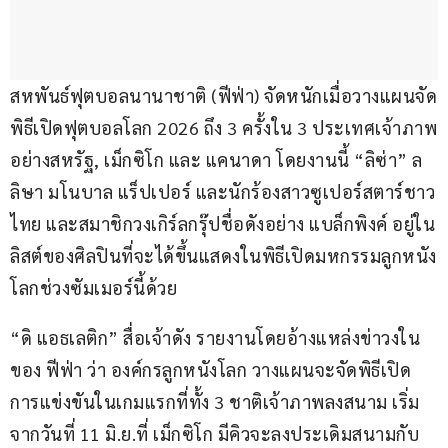
สหพันธ์ฟุตบอลนานาชาติ (ฟีฟ่า) จัดหนักเมื่อวางแผนจัด
พิธีเปิดฟุตบอลโลก 2026 ถึง 3 ครั้งใน 3 ประเทศเจ้าภาพ
อย่างสหรัฐ, เม็กซิโก และ แคนาดา โดยงานนี้ “ลิซ่า” ล
ลิษา มโนบาล แร็ปเปอร์ และนักร้องสาวซูเปอร์สตาร์ชาว
ไทย และสมาชิกวงเกิร์ลกรุ๊ปชื่อดังอย่าง แบล็กพิงค์ อยู่ใน
ลิสต์ของศิลปินที่จะได้ขึ้นแสดงในพิธีเปิดมหกรรมลูกหนัง
โลกช่วงซัมเมอร์นี้ด้วย
“ดิ แอธเลติก” สื่อเจ้าดัง รายงานโดยอ้างแหล่งข่าวงใน
ของ ฟีฟ่า ว่า องค์กรลูกหนังโลก วางแผนจะจัดพิธีเปิด
การแข่งขันในเกมแรกที่ทั้ง 3 ชาติเจ้าภาพลงสนาม เริ่ม
จากวันที่ 11 มิ.ย.ที่ เม็กซิโก มีคิวจะลงประเดิมสนามกับ 