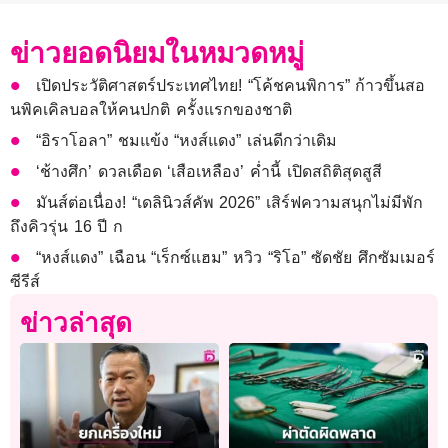
ข่าวยอดนิยมในหมวดหมู่
เปิดประวัติศาสตร์ประเทศไทย! “โค้ชคนพิการ” ก้าวขึ้นสอ
นพิคเคิลบอลให้คนปกติ ครั้งแรกของชาติ
“อิราโอลา” ชมแข้ง “หงส์แดง” เล่นดีกว่าเดิม
‘ช้างศึก’ ดวลเดือด ‘เสือเหลือง’ ค่ำนี้ เปิดสถิติสุดสูสี
มันส์ต่อเนื่อง! “เดลินิวส์คัพ 2026” เสิร์ฟความสนุกไม่มีพัก
ถึงคิวรุ่น 16 ปี ก
“หงส์แดง” เฉือน “เร็กซ์แฮม” หวิว “ริโอ” ซัดชัย ศึกซัมเมอร์
ซีรีส์
ข่าวล่าสุด