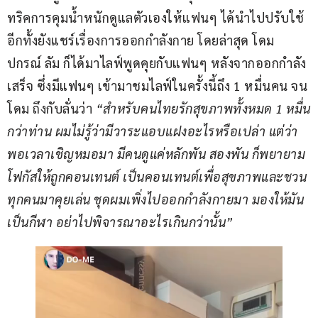
ทริคการคุมน้ำหนักดูแลตัวเองให้แฟนๆ ได้นำไปปรับใช้ 
อีกทั้งยังแชร์เรื่องการออกกำลังกาย โดยล่าสุด โดม 
ปกรณ์ ลัม ก็ได้มาไลฟ์พูดคุยกับแฟนๆ หลังจากออกกำลัง
เสร็จ ซึ่งมีแฟนๆ เข้ามาชมไลฟ์ในครั้งนี้ถึง 1 หมื่นคน จน 
โดม ถึงกับลั่นว่า
 “สำหรับคนไทยรักสุขภาพทั้งหมด 1 หมื่น
กว่าท่าน ผมไม่รู้ว่ามีวาระแอบแฝงอะไรหรือเปล่า แต่ว่า
พอเวลาเชิญหมอมา มีคนดูแค่หลักพัน สองพัน ก็พยายาม
โฟกัสให้ถูกคอนเทนต์ เป็นคอนเทนต์เพื่อสุขภาพและชวน
ทุกคนมาคุยเล่น ชุดผมเพิ่งไปออกกำลังกายมา มองให้มัน
เป็นกีฬา อย่าไปพิจารณาอะไรเกินกว่านั้น”