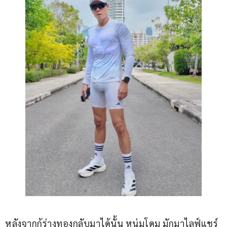
หลังจากกู้ร่างทองกลับมาได้นั้น หนุ่มโดม มักมาไลฟ์แชร์