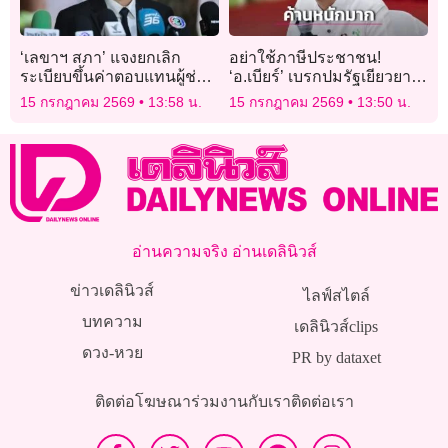
‘เลขาฯ สภา’ แจงยกเลิก
อย่าใช้ภาษีประชาชน!
ระเบียบขึ้นค่าตอบแทนผู้ช่วย
‘อ.เบียร์’ เบรกปมรัฐเยียวยา
สส.-สว.เหตุไม่สอดคล้อง
ไฟไหม้โรงเบียร์ลาดพร้าว
15 กรกฎาคม 2569
13:58 น.
15 กรกฎาคม 2569
13:50 น.
บริบทการเงินประเทศ
ลั่นเจ้าของร้านต้องจ่ายเอง
อ่านความจริง อ่านเดลินิวส์
ข่าวเดลินิวส์
ไลฟ์สไตล์
บทความ
เดลินิวส์clips
ดวง-หวย
PR by dataxet
ติดต่อโฆษณา
ร่วมงานกับเรา
ติดต่อเรา