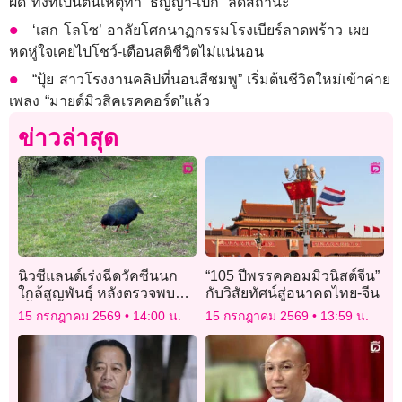
ผิด ทั้งที่เป็นต้นเหตุทำ ‘ธัญญ่า-เป๊ก’ ลดสถานะ
‘เสก โลโซ’ อาลัยโศกนาฏกรรมโรงเบียร์ลาดพร้าว เผย
หดหู่ใจเคยไปโชว์-เตือนสติชีวิตไม่แน่นอน
“ปุ้ย สาวโรงงานคลิปที่นอนสีชมพู” เริ่มต้นชีวิตใหม่เข้าค่าย
เพลง “มายด์มิวสิคเรคคอร์ด”แล้ว
ข่าวล่าสุด
นิวซีแลนด์เร่งฉีดวัคซีนนก
“105 ปีพรรคคอมมิวนิสต์จีน”
ใกล้สูญพันธุ์ หลังตรวจพบ
กับวิสัยทัศน์สู่อนาคตไทย-จีน
เชื้อ “เอช5เอ็น1” กรณีแรก
15 กรกฎาคม 2569
14:00 น.
15 กรกฎาคม 2569
13:59 น.