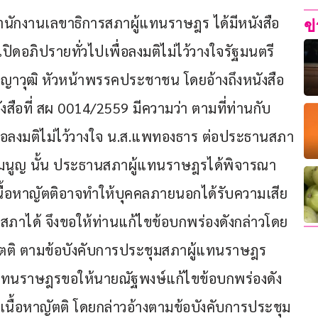
8 สำนักงานเลขาธิการสภาผู้แทนราษฎร ได้มีหนังสือ
ข
อเปิดอภิปรายทั่วไปเพื่อลงมติไม่ไว้วางใจรัฐมนตรี
ญญาวุฒิ หัวหน้าพรรคประชาชน โดยอ้างถึงหนังสือ
นังสือที่ สผ 0014/2559 มีความว่า ตามที่ท่านกับ
ื่อลงมติไม่ไว้วางใจ น.ส.แพทองธาร ต่อประธานสภา
มนูญ นั้น ประธานสภาผู้แทนราษฎรได้พิจารณา
นื้อหาญัตติอาจทำให้บุคคลภายนอกได้รับความเสีย
มสภาได้ จึงขอให้ท่านแก้ไขข้อบกพร่องดังกล่าวโดย
ตติ ตามข้อบังคับการประชุมสภาผู้แทนราษฎร 
้แทนราษฎรขอให้นายณัฐพงษ์แก้ไขข้อบกพร่องดัง
ื้อหาญัตติ โดยกล่าวอ้างตามข้อบังคับการประชุม