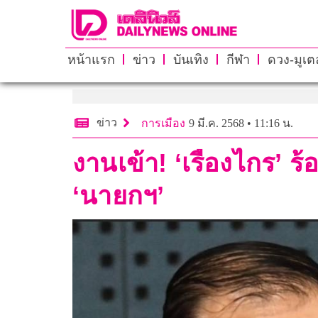
หน้าแรก
ข่าว
บันเทิง
กีฬา
ดวง-มูเตล
ข่าว
การเมือง
9 มี.ค. 2568 • 11:16 น.
งานเข้า! ‘เรืองไกร’ ร
‘นายกฯ’