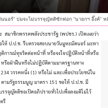
ันนอร์" ปมจะไม่บรรจุญัตติซักฟอก "นายกฯ อิ๊งค์" หลัง
วัฒนะ  สมาชิกพรรคพลังประชารัฐ (พปชร.) เปิดเผยว่า 
อขอให้ ป.ป.ช. รีบตรวจสอบนายวันมูหะมัดนอร์ มะทา 
รณ์ทุจริตต่อหน้าที่ หรือจงใจปฏิบัติหน้าที่หรือ
 หรือฝ่าฝืนหรือไม่ปฏิบัติตามมาตรฐานทาง
34 วรรคหนึ่ง (1) หรือไม่ และเพื่อประโยชน์ใน
ตามรัฐธรรมนูญ มาตรา 151 ขอให้ ป.ป.ช. มี
รจุญัตติขอเปิดอภิปรายทั่วไปเพื่อลงมติไม่ไว้
ตรี 