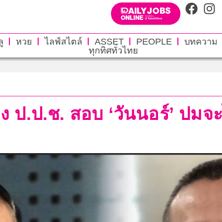
ู
หวย
ไลฟ์สไตล์
ASSET
PEOPLE
บทความ
ทุกทิศทั่วไทย
้อง ป.ป.ช. สอบ ‘วันนอร์’ ปมจ