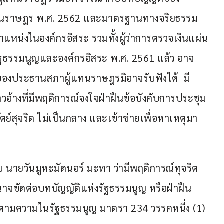
แทนราษฎร พ.ศ. 2562 และมาตรฐานทางจริยธรรม
หน่งในองค์กรอิสระ รวมทั้งผู้ว่าการตรวจเงินแผ่น
ฐธรรมนูญและองค์กรอิสระ พ.ศ. 2561 แล้ว อาจ
งของประธานสภาผู้แทนราษฎรมิอาจรับฟังได้  มี
อ้างที่มีพฤติการณ์จงใจฝ่าฝืนข้อบังคับการประชุม
ตย์สุจริต ไม่เป็นกลาง และเข้าข่ายเพื่อหาเหตุมา
บ นายวันมูหะมัดนอร์ มะทา ว่ามีพฤติการณ์ทุจริต
อำนาจขัดต่อบทบัญญัติแห่งรัฐธรรมนูญ หรือฝ่าฝืน
ตามความในรัฐธรรมนูญ มาตรา 234 วรรคหนึ่ง (1) 