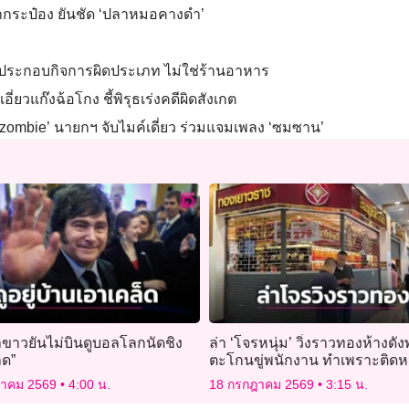
ลากระป๋อง ยันชัด ‘ปลาหมอคางดำ’
าย ประกอบกิจการผิดประเภท ไม่ใช่ร้านอาหาร
ี่ยวแก๊งฉ้อโกง ชี้พิรุธเร่งคดีผิดสังเกต
ง ‘zombie’ นายกฯ จับไมค์เดี่ยว ร่วมแจมเพลง ‘ซมซาน’
าขาวยันไม่บินดูบอลโลกนัดชิง
ล่า ‘โจรหนุ่ม’ วิ่งราวทองห้างดั
็ด”
ตะโกนขู่พนักงาน ทำเพราะติดหน
บอล
ฎาคม 2569
4:00 น.
18 กรกฎาคม 2569
3:15 น.