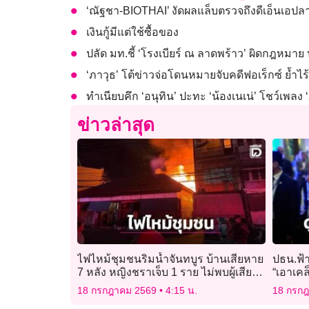
‘ณัฐชา-BIOTHAI’ งัดผลแล็บตรวจถึงดีเอ็นเอป
เงินกู้มีแต่ใช้ซื้อของ
ปลัด มท.ชี้ ‘โรงเบียร์ ณ ลาดพร้าว’ ผิดกฎหม
‘ภาวุธ’ โต้ข่าวจ่อโดนหมายจับคดีฟอเร็กซ์ ย้ำไร้เอ
ทำเนียบคึก ‘อนุทิน’ ปะทะ ‘น้องเนเน่’ โชว์เพล
ข่าวล่าสุด
ไฟไหม้ชุมชนริมน้ำจันทบูร บ้านเสียหาย
ปธน.ฟ้
7 หลัง หญิงชราเจ็บ 1 ราย ไม่พบผู้เสีย
“เอาเคล
ชีวิต
18 กรกฎาคม 2569
4:15 น.
18 กรก