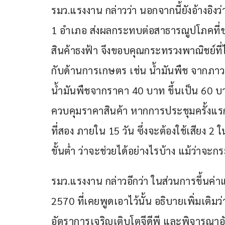
รมว.แรงงาน กล่าวว่า นอกจากนี้ยังอ้างอิงว
1 อำเภอ ส่งผลกระทบต่อสาธารณูปโภคที่
สินค้าธงฟ้า จึงขอบคุณกระทรวงพาณิชย์ท
กับด้านการเกษตร เช่น น้ำมันพืช จากภา
น้ำมันพืชจากราคา 40 บาท ขึ้นเป็น 60
ควบคุมราคาสินค้า หากการประชุมครั้งแรกก
ที่สอง ภายใน 15 วัน ซึ่งจะต้องใช้เสียง
ขั้นต่ำ ว่าจะช่วยได้อย่างไรบ้าง แม้ว่าจะกร
รมว.แรงงาน กล่าวอีกว่า ในส่วนการขึ้นค
2570 ที่เคยพูดเอาไว้นั้น อธิบายเพิ่มเ
อัตราการเจริญเติบโตจีดีพี และพิจารณาอั