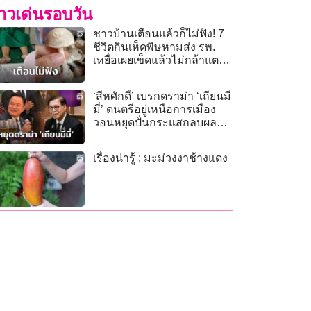
่าวเด่นรอบวัน
ชาวบ้านเตือนแล้วก็ไม่ฟัง! 7
ชีวิตกินเห็ดพิษหามส่ง รพ.
เหยื่อเผยเข็ดแล้วไม่กล้าแตะ
อีก
‘สีหศักดิ์’ เบรกดราม่า ‘เถียนมี
มี่’ ดนตรีอยู่เหนือการเมือง
วอนหยุดปั่นกระแสกลบผล
เยือนจีน
เรื่องน่ารู้ : มะม่วงงาช้างแดง