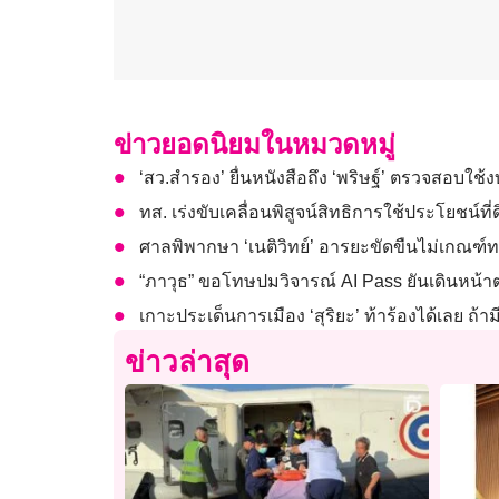
ข่าวยอดนิยมในหมวดหมู่
‘สว.สำรอง’ ยื่นหนังสือถึง ‘พริษฐ์’ ตรวจสอบใช้
ทส. เร่งขับเคลื่อนพิสูจน์สิทธิการใช้ประโยชน์ที
ศาลพิพากษา ‘เนติวิทย์’ อารยะขัดขืนไม่เกณฑ์ท
“ภาวุธ” ขอโทษปมวิจารณ์ AI Pass ยันเดินหน้
เกาะประเด็นการเมือง ‘สุริยะ’ ท้าร้องได้เลย ถ
ข่าวล่าสุด